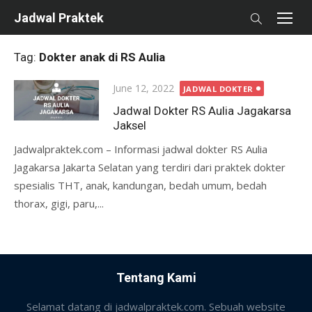
Skip
Jadwal Praktek
to
content
Tag:
Dokter anak di RS Aulia
Posted
June 12, 2022
JADWAL DOKTER
on
Jadwal Dokter RS Aulia Jagakarsa
Jaksel
Jadwalpraktek.com – Informasi jadwal dokter RS Aulia
Jagakarsa Jakarta Selatan yang terdiri dari praktek dokter
spesialis THT, anak, kandungan, bedah umum, bedah
thorax, gigi, paru,...
Tentang Kami
Selamat datang di jadwalpraktek.com. Sebuah website