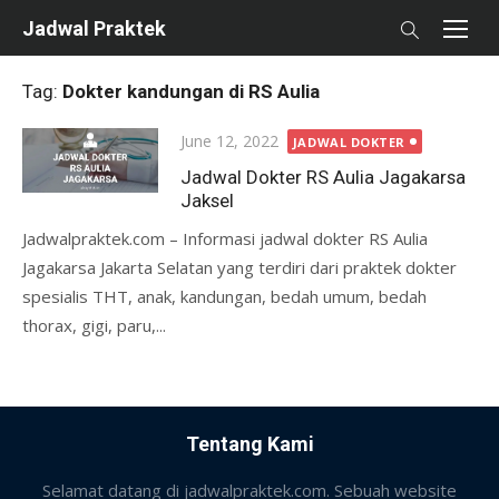
Skip
Jadwal Praktek
to
content
Tag:
Dokter kandungan di RS Aulia
Posted
June 12, 2022
JADWAL DOKTER
on
Jadwal Dokter RS Aulia Jagakarsa
Jaksel
Jadwalpraktek.com – Informasi jadwal dokter RS Aulia
Jagakarsa Jakarta Selatan yang terdiri dari praktek dokter
spesialis THT, anak, kandungan, bedah umum, bedah
thorax, gigi, paru,...
Tentang Kami
Selamat datang di jadwalpraktek.com. Sebuah website