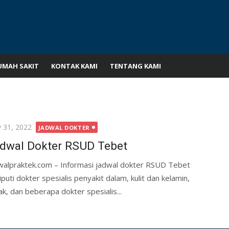
UMAH SAKIT
KONTAK KAMI
TENTANG KAMI
ted
 31, 2022
JADWAL DOKTER
dwal Dokter RSUD Tebet
walpraktek.com – Informasi jadwal dokter RSUD Tebet
iputi dokter spesialis penyakit dalam, kulit dan kelamin,
k, dan beberapa dokter spesialis...