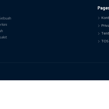
Page
Kont
 Sebuah
rkini
Priv
uh
Tent
sakit
TOS