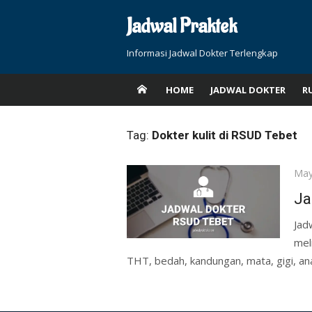
Skip
Jadwal Praktek
to
content
Informasi Jadwal Dokter Terlengkap
HOME
JADWAL DOKTER
R
Tag:
Dokter kulit di RSUD Tebet
Pos
May
on
Ja
Jad
mel
THT, bedah, kandungan, mata, gigi, ana