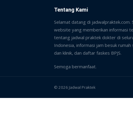
Tentang Kami
Selamat datang di jadwalpraktek.com.
website yang memberikan informasi te
tentang jadwal praktek dokter di selur
Indonesia, informasi jam besuk rumah 
dan klinik, dan daftar faskes BPJS.
Semoga bermanfaat.
© 2026 Jadwal Praktek