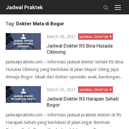
Skip
Jadwal Praktek
to
content
Tag:
Dokter Mata di Bogor
Posted
March 28, 2021
JADWAL DOKTER
on
Jadwal Dokter RS Bina Husada
Cibinong
Jadwalpraktek.com – Informasi jadwal dokter terkini RS Bina
Husada Cibinong yang berlokasi di Jalan Mayor Oking Jaya
Atmaja Bogor. Muali dari dokter spesialis anak, kandungan...
Posted
March 23, 2021
JADWAL DOKTER
on
Jadwal Dokter RS Harapan Sehati
Bogor
Jadwalpraktek.com – Informasi jadwal praktek dokter di RS
Harapan Sehati yang berlokasi di Jalan tegar Beriman