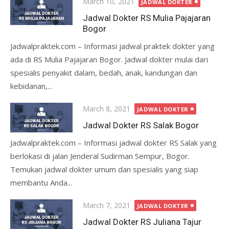
Posted
March 10, 2021
JADWAL DOKTER
on
Jadwal Dokter RS Mulia Pajajaran
Bogor
Jadwalpraktek.com – Informasi jadwal praktek dokter yang
ada di RS Mulia Pajajaran Bogor. Jadwal dokter mulai dari
spesialis penyakit dalam, bedah, anak, kandungan dan
kebidanan,...
Posted
March 8, 2021
JADWAL DOKTER
on
Jadwal Dokter RS Salak Bogor
Jadwalpraktek.com – Informasi jadwal dokter RS Salak yang
berlokasi di jalan Jenderal Sudirman Sempur, Bogor.
Temukan jadwal dokter umum dan spesialis yang siap
membantu Anda...
Posted
March 7, 2021
JADWAL DOKTER
on
Jadwal Dokter RS Juliana Tajur