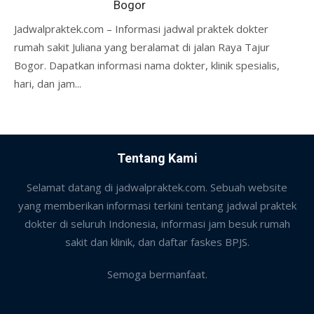
Bogor
Jadwalpraktek.com – Informasi jadwal praktek dokter
rumah sakit Juliana yang beralamat di jalan Raya Tajur
Bogor. Dapatkan informasi nama dokter, klinik spesialis,
hari, dan jam...
Tentang Kami
Selamat datang di jadwalpraktek.com. Sebuah website
yang memberikan informasi terkini tentang jadwal praktek
dokter di seluruh Indonesia, informasi jam besuk rumah
sakit dan klinik, dan daftar faskes BPJS.
Semoga bermanfaat.