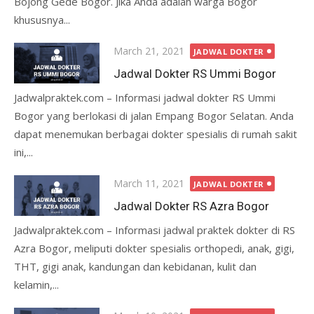
Bojong Gede Bogor. Jika Anda adalah warga Bogor
khususnya...
Posted
March 21, 2021
JADWAL DOKTER
on
Jadwal Dokter RS Ummi Bogor
Jadwalpraktek.com – Informasi jadwal dokter RS Ummi
Bogor yang berlokasi di jalan Empang Bogor Selatan. Anda
dapat menemukan berbagai dokter spesialis di rumah sakit
ini,...
Posted
March 11, 2021
JADWAL DOKTER
on
Jadwal Dokter RS Azra Bogor
Jadwalpraktek.com – Informasi jadwal praktek dokter di RS
Azra Bogor, meliputi dokter spesialis orthopedi, anak, gigi,
THT, gigi anak, kandungan dan kebidanan, kulit dan
kelamin,...