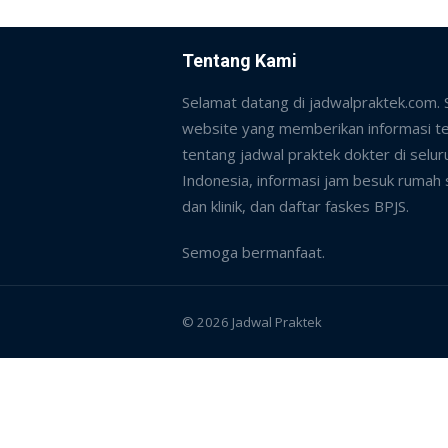
Tentang Kami
Selamat datang di jadwalpraktek.com.
website yang memberikan informasi te
tentang jadwal praktek dokter di selur
Indonesia, informasi jam besuk rumah 
dan klinik, dan daftar faskes BPJS.
Semoga bermanfaat.
© 2026 Jadwal Praktek