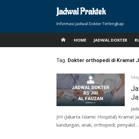
Skip
Jadwal Praktek
to
content
Informasi Jadwal Dokter Terlengkap
HOME
JADWAL DOKTER
R
Tag:
Dokter orthopedi di Kramat J
Pos
May
on
Ja
Ja
Jad
JIH (Jakarta Islamic Hospital) Kramat Ja
kandungan, anak, orthopedi, penyakit...