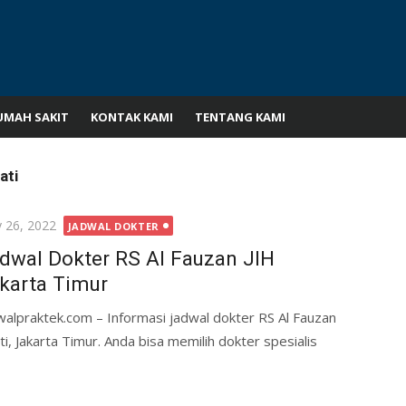
UMAH SAKIT
KONTAK KAMI
TENTANG KAMI
ati
ted
 26, 2022
JADWAL DOKTER
dwal Dokter RS Al Fauzan JIH
karta Timur
walpraktek.com – Informasi jadwal dokter RS Al Fauzan
ti, Jakarta Timur. Anda bisa memilih dokter spesialis