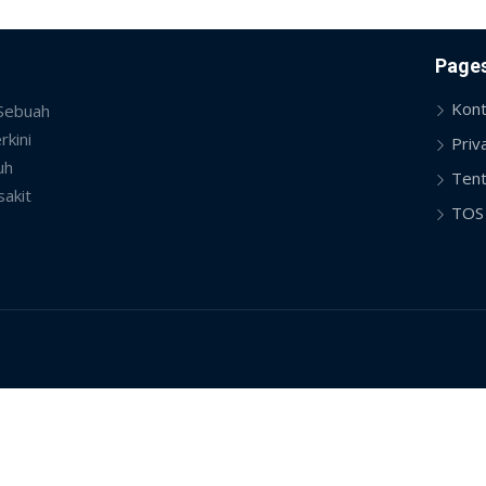
Page
Kont
 Sebuah
rkini
Priv
uh
Tent
sakit
TOS