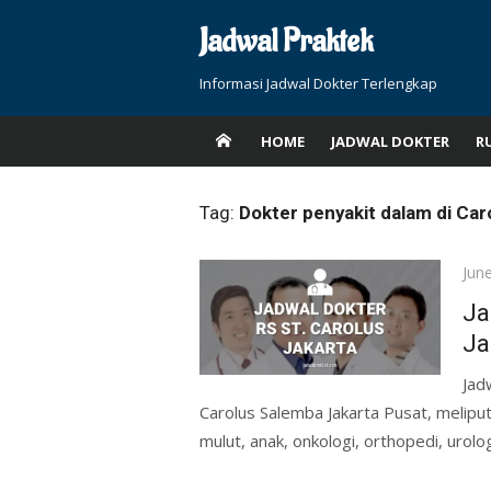
Skip
Jadwal Praktek
to
content
Informasi Jadwal Dokter Terlengkap
HOME
JADWAL DOKTER
R
Tag:
Dokter penyakit dalam di Car
Pos
Jun
on
Ja
Ja
Jad
Carolus Salemba Jakarta Pusat, meliput
mulut, anak, onkologi, orthopedi, urologi