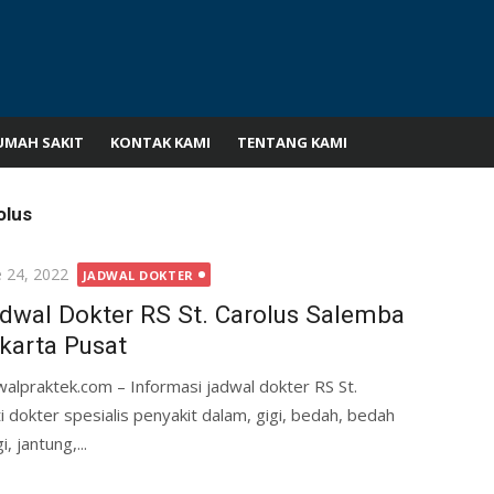
UMAH SAKIT
KONTAK KAMI
TENTANG KAMI
olus
ted
e 24, 2022
JADWAL DOKTER
dwal Dokter RS St. Carolus Salemba
karta Pusat
walpraktek.com – Informasi jadwal dokter RS St.
i dokter spesialis penyakit dalam, gigi, bedah, bedah
, jantung,...