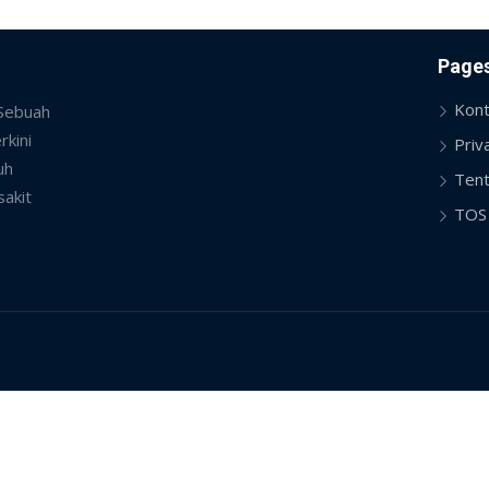
Page
Kont
 Sebuah
rkini
Priv
uh
Tent
sakit
TOS