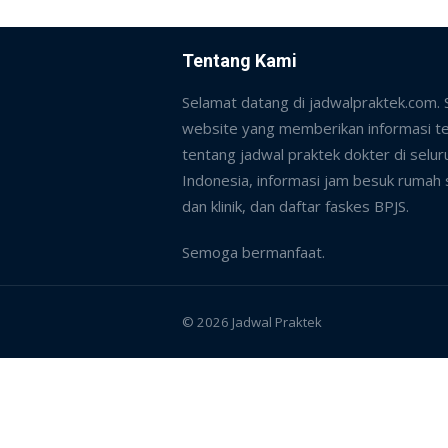
Tentang Kami
Selamat datang di jadwalpraktek.com.
website yang memberikan informasi te
tentang jadwal praktek dokter di selur
Indonesia, informasi jam besuk rumah 
dan klinik, dan daftar faskes BPJS.
Semoga bermanfaat.
© 2026 Jadwal Praktek