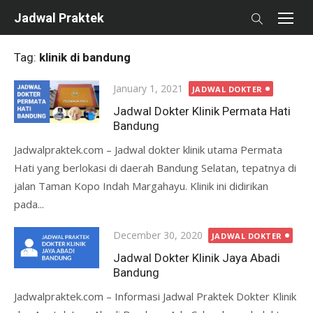
Skip
Jadwal Praktek
to
content
Tag:
klinik di bandung
Posted
January 1, 2021
JADWAL DOKTER
on
Jadwal Dokter Klinik Permata Hati
Bandung
Jadwalpraktek.com – Jadwal dokter klinik utama Permata
Hati yang berlokasi di daerah Bandung Selatan, tepatnya di
jalan Taman Kopo Indah Margahayu. Klinik ini didirikan
pada...
Posted
December 30, 2020
JADWAL DOKTER
on
Jadwal Dokter Klinik Jaya Abadi
Bandung
Jadwalpraktek.com – Informasi Jadwal Praktek Dokter Klinik