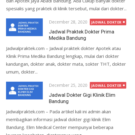
dan Apotek Jaya Abadi Bandung. Ada Cukup banyak dokter
spesialis yang praktek di klinik tersebut, mulai dari dokter...
Posted
December 28, 2020
JADWAL DOKTER
on
Jadwal Praktek Dokter Prima
Medika Bandung
Jadwalpraktek.com – Jadwal praktek dokter Apotek atau
Klinik Prima Medika Bandung lengkap, mulai dari dokter
kandungan, dokter anak, dokter mata, sokter THT, dokter
umum, dokter...
Posted
December 25, 2020
JADWAL DOKTER
on
Jadwal Dokter Gigi Klinik Elim
Bandung
Jadwalpraktek.com – Pada artikel kali ini admin akan
membagikan informasi jadwal dokter gigi klinik Elim
Bandung. Elim Medical Center mempunyai beberapa