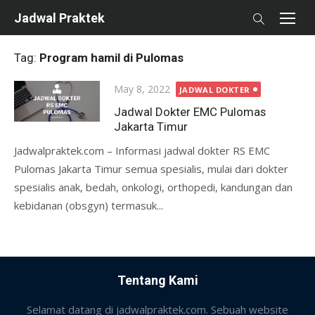
Skip
Jadwal Praktek
to
content
Tag:
Program hamil di Pulomas
Posted
May 8, 2022
JADWAL DOKTER
on
Jadwal Dokter EMC Pulomas
Jakarta Timur
Jadwalpraktek.com – Informasi jadwal dokter RS EMC
Pulomas Jakarta Timur semua spesialis, mulai dari dokter
spesialis anak, bedah, onkologi, orthopedi, kandungan dan
kebidanan (obsgyn) termasuk...
Tentang Kami
Selamat datang di jadwalpraktek.com. Sebuah website