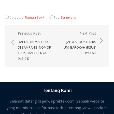
Category:
Rumah Sakit
Tag:
Bangkalan
Post
Previous Post
Next Post
navigation
DAFTAR RUMAH SAKIT
JADWAL DOKTER RS
DI SAMPANG, NOMOR
UMI BAROKAH (RSUB)
TELP, DAN TIPENYA
BOYOLALI
(A,B,C,D)
Tentang Kami
Selamat datang di jadwalpraktek.com. Sebuah website
yang memberikan informasi terkini tentang jadwal praktek