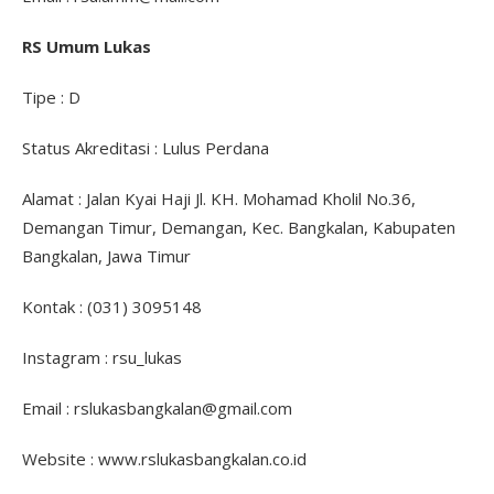
RS Umum Lukas
Tipe : D
Status Akreditasi : Lulus Perdana
Alamat : Jalan Kyai Haji Jl. KH. Mohamad Kholil No.36,
Demangan Timur, Demangan, Kec. Bangkalan, Kabupaten
Bangkalan, Jawa Timur
Kontak : (031) 3095148
Instagram : rsu_lukas
Email : rslukasbangkalan@gmail.com
Website : www.rslukasbangkalan.co.id