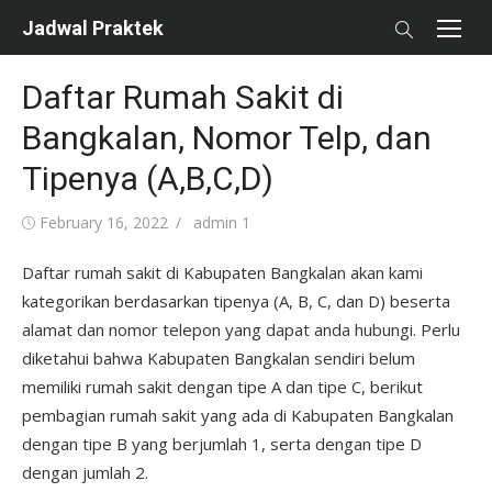
Skip
Jadwal Praktek
to
content
Daftar Rumah Sakit di
Bangkalan, Nomor Telp, dan
Tipenya (A,B,C,D)
Posted
Author
February 16, 2022
admin 1
on
Daftar rumah sakit di Kabupaten Bangkalan akan kami
kategorikan berdasarkan tipenya (A, B, C, dan D) beserta
alamat dan nomor telepon yang dapat anda hubungi. Perlu
diketahui bahwa Kabupaten Bangkalan sendiri belum
memiliki rumah sakit dengan tipe A dan tipe C, berikut
pembagian rumah sakit yang ada di Kabupaten Bangkalan
dengan tipe B yang berjumlah 1, serta dengan tipe D
dengan jumlah 2.