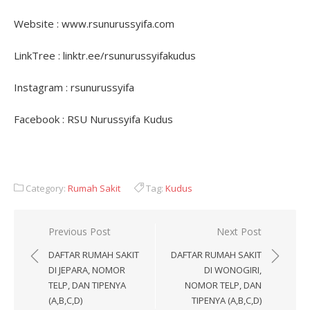
Website : www.rsunurussyifa.com
LinkTree : linktr.ee/rsunurussyifakudus
Instagram : rsunurussyifa
Facebook : RSU Nurussyifa Kudus
Category:
Rumah Sakit
Tag:
Kudus
Post
Previous Post
Next Post
navigation
DAFTAR RUMAH SAKIT
DAFTAR RUMAH SAKIT
DI JEPARA, NOMOR
DI WONOGIRI,
TELP, DAN TIPENYA
NOMOR TELP, DAN
(A,B,C,D)
TIPENYA (A,B,C,D)