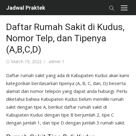
Skip
Jadwal Praktek
to
content
Daftar Rumah Sakit di Kudus,
Nomor Telp, dan Tipenya
(A,B,C,D)
Posted
Author
March 19, 2022
admin 1
on
Daftar rumah sakit yang ada di Kabupaten Kudus akan kami
kategorikan berdasarkan tipenya (A, B, C, dan, D) beserta
alamat dan nomor telepon yang dapat anda hubungi. Perlu
diketahui bahwa Kabupaten Kudus belum memiliki rumah
sakit dengan tipe A, berikut daftar rumah sakit di
Kabupaten Kudus dengan tipe B berjumlah 2, tipe C
dengan jumlah 1, dan tipe D dengan jumlah 3 rumah sakit.