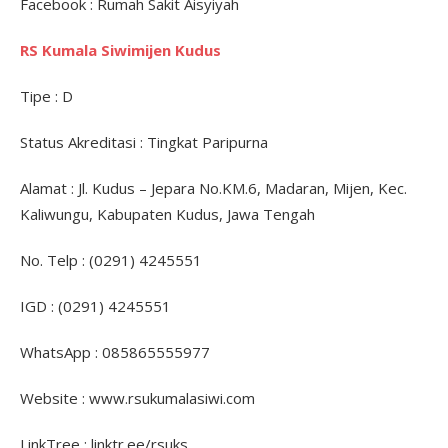
Facebook : Rumah Sakit Aisyiyah
RS Kumala Siwimijen Kudus
Tipe : D
Status Akreditasi : Tingkat Paripurna
Alamat : Jl. Kudus – Jepara No.KM.6, Madaran, Mijen, Kec.
Kaliwungu, Kabupaten Kudus, Jawa Tengah
No. Telp : (0291) 4245551
IGD : (0291) 4245551
WhatsApp : 085865555977
Website : www.rsukumalasiwi.com
LinkTree : linktr.ee/rsuks