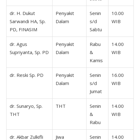
dr. H. Dukut
Penyakit
Senin
10.00
Sarwandi HA, Sp.
Dalam
s/d
WIB
PD, FINASIM
Sabtu
dr. Agus
Penyakit
Rabu
14.00
Supriyanta, Sp. PD
Dalam
&
WIB
Kamis
dr. Reski Sp. PD
Penyakit
Senin
16.00
Dalam
s/d
WIB
Jumat
dr. Sunaryo, Sp.
THT
Senin
14.00
THT
&
WIB
Rabu
dr. Akbar Zulkifli
Jiwa
Senin
14.00