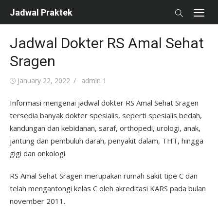
Skip
Jadwal Praktek
to
content
Jadwal Dokter RS Amal Sehat
Sragen
Posted
Author
January 22, 2022
admin 1
on
Informasi mengenai jadwal dokter RS Amal Sehat Sragen
tersedia banyak dokter spesialis, seperti spesialis bedah,
kandungan dan kebidanan, saraf, orthopedi, urologi, anak,
jantung dan pembuluh darah, penyakit dalam, THT, hingga
gigi dan onkologi.
RS Amal Sehat Sragen merupakan rumah sakit tipe C dan
telah mengantongi kelas C oleh akreditasi KARS pada bulan
november 2011.