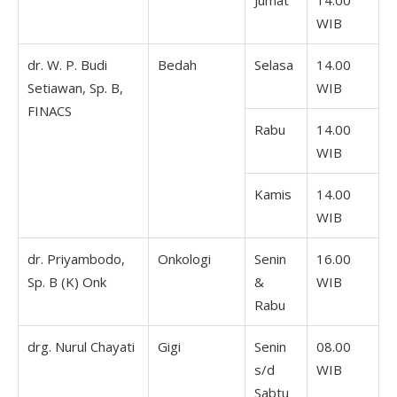
Jumat
14.00
WIB
dr. W. P. Budi
Bedah
Selasa
14.00
Setiawan, Sp. B,
WIB
FINACS
Rabu
14.00
WIB
Kamis
14.00
WIB
dr. Priyambodo,
Onkologi
Senin
16.00
Sp. B (K) Onk
&
WIB
Rabu
drg. Nurul Chayati
Gigi
Senin
08.00
s/d
WIB
Sabtu