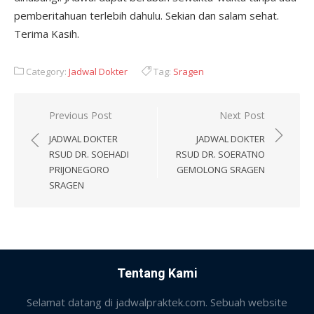
pemberitahuan terlebih dahulu. Sekian dan salam sehat.
Terima Kasih.
Category:
Jadwal Dokter
Tag:
Sragen
Post
Previous Post
Next Post
navigation
JADWAL DOKTER
JADWAL DOKTER
RSUD DR. SOEHADI
RSUD DR. SOERATNO
PRIJONEGORO
GEMOLONG SRAGEN
SRAGEN
Tentang Kami
Selamat datang di jadwalpraktek.com. Sebuah website