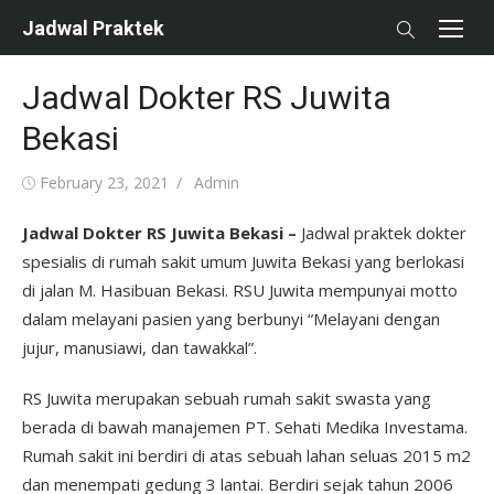
Skip
Jadwal Praktek
to
content
Jadwal Dokter RS Juwita
Bekasi
Posted
Author
February 23, 2021
Admin
on
Jadwal Dokter RS Juwita Bekasi –
Jadwal praktek dokter
spesialis di rumah sakit umum Juwita Bekasi yang berlokasi
di jalan M. Hasibuan Bekasi. RSU Juwita mempunyai motto
dalam melayani pasien yang berbunyi “Melayani dengan
jujur, manusiawi, dan tawakkal”.
RS Juwita merupakan sebuah rumah sakit swasta yang
berada di bawah manajemen PT. Sehati Medika Investama.
Rumah sakit ini berdiri di atas sebuah lahan seluas 2015 m2
dan menempati gedung 3 lantai. Berdiri sejak tahun 2006