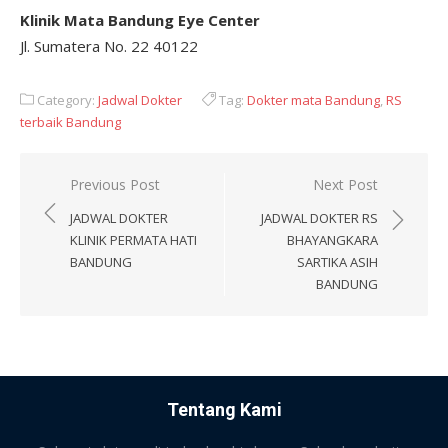
Klinik Mata Bandung Eye Center
Jl. Sumatera No. 22 40122
Category:
Jadwal Dokter
Tag:
Dokter mata Bandung
,
RS
terbaik Bandung
Post
Previous Post
Next Post
navigation
JADWAL DOKTER
JADWAL DOKTER RS
KLINIK PERMATA HATI
BHAYANGKARA
BANDUNG
SARTIKA ASIH
BANDUNG
Tentang Kami