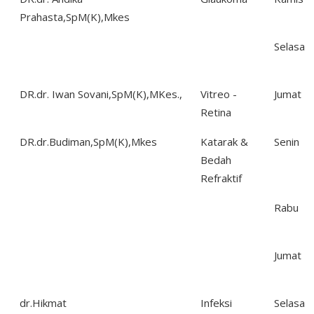
Prahasta,SpM(K),Mkes
Selasa
DR.dr. Iwan Sovani,SpM(K),MKes.,
Vitreo -
Jumat
Retina
DR.dr.Budiman,SpM(K),Mkes
Katarak &
Senin
Bedah
Refraktif
Rabu
Jumat
dr.Hikmat
Infeksi
Selasa