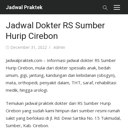
Skip
Jadwal Praktek
to
content
Jadwal Dokter RS Sumber
Hurip Cirebon
Posted
Author
December 31, 2022
Admin
on
Jadwalpraktek.com – Informasi jadwal dokter RS Sumber
Hurip Cirebon, mulai dari dokter spesialis anak, bedah
umum, gigi, jantung, kandungan dan kebidanan (obsgyn),
mata, orthopedi, penyakit dalam, THT, saraf, rehabilitasi
medik, hingga urologi.
Temukan jadwal praktek dokter dari RS Sumber Hurip
Cirebon yang sudah kami himpun dari sumber resmi rumah
sakit yang berlokasi di Jl. Rd. Dewi Sartika No. 15 Tukmudal,
Sumber, Kab. Cirebon.