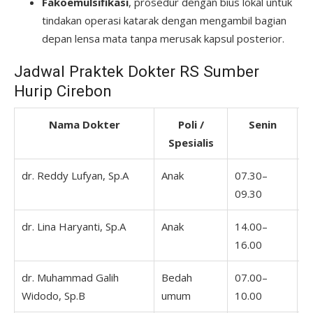
Fakoemulsifikasi
, prosedur dengan bius lokal untuk
tindakan operasi katarak dengan mengambil bagian
depan lensa mata tanpa merusak kapsul posterior.
Jadwal Praktek Dokter RS Sumber
Hurip Cirebon
Nama Dokter
Poli /
Senin
Spesialis
dr. Reddy Lufyan, Sp.A
Anak
07.30–
0
09.30
1
dr. Lina Haryanti, Sp.A
Anak
14.00–
16.00
dr. Muhammad Galih
Bedah
07.00–
0
Widodo, Sp.B
umum
10.00
1