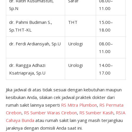
dr. Ratih Kusumastuti,
Saraf
08.00–
0
Sp.N
11.00
1
dr. Pahmi Budiman S.,
THT
15.00–
1
Sp.THT-KL
18.00
1
dr. Ferdi Ardiansyah, Sp.U
Urologi
08.00–
0
11.00
1
dr. Rangga Adhazi
Urologi
14.00–
Ksatriapraja, Sp.U
17.00
Jika jadwal di atas tidak sesuai dengan kebutuhan maupun
kesibukan Anda, silakan cek jadwal praktek dokter dari
rumah sakit lainnya seperti
RS Mitra Plumbon
,
RS Permata
Cirebon
,
RS Sumber Waras Cirebon
,
RS Sumber Kasih
,
RSIA
Cahaya Bunda
atau rumah sakit lain yang masih terjangkau
jaraknya dengan domisili Anda saat ini.