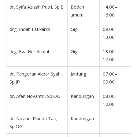
dr. Syifa Azizah Putri, Sp.B
Bedah
14.00–
1
umum
16.00
1
drg. Indah Fatikarini
Gigi
09.00–
0
13.00
1
drg. Eva Nur Arofah
Gigi
13.00–
1
17.00
1
dr. Pangeran Akbar Syah,
Jantung
07.00–
1
Sp.JP
09.00
2
dr. Afan Novantri, Sp.OG
Kandungan
08.00–
1
10.00
1
dr. Noviani Rianda Tari,
Kandungan
—
1
Sp.OG
1