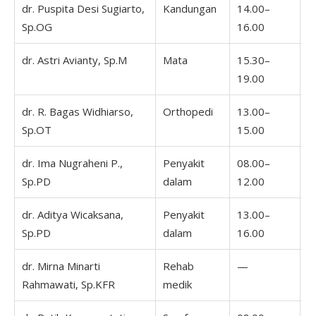
dr. Puspita Desi Sugiarto,
Kandungan
14.00–
1
Sp.OG
16.00
1
dr. Astri Avianty, Sp.M
Mata
15.30–
1
19.00
1
dr. R. Bagas Widhiarso,
Orthopedi
13.00–
0
Sp.OT
15.00
1
dr. Ima Nugraheni P.,
Penyakit
08.00–
0
Sp.PD
dalam
12.00
1
dr. Aditya Wicaksana,
Penyakit
13.00–
1
Sp.PD
dalam
16.00
1
dr. Mirna Minarti
Rehab
—
1
Rahmawati, Sp.KFR
medik
1