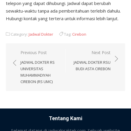
telepon yang dapat dihubungi. Jadwal dapat berubah
sewaktu-waktu tanpa ada pemberitahuan terlebih dahulu.
Hubungi kontak yang tertera untuk informasi lebih lanjut.
Category:
Jadwal Dokter
Tag:
Cirebon
Post
Previous Post
Next Post
navigation
JADWAL DOKTER RS
JADWAL DOKTER RSU
UNIVERSITAS
BUDI ASTA CIREBON
MUHAMMADIYAH
CIREBON (RS UMC)
Tentang Kami
Selamat datang di jadwalpraktek.com. Sebuah website