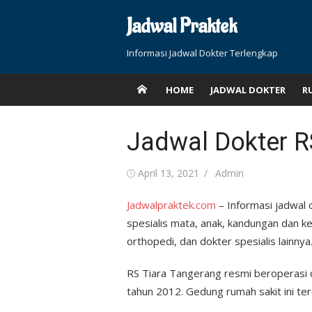
Skip
Jadwal Praktek
to
content
Informasi Jadwal Dokter Terlengkap
HOME
JADWAL DOKTER
R
Jadwal Dokter R
Posted
Author
April 13, 2021
Admin
on
Jadwalpraktek.com
– Informasi jadwal 
spesialis mata, anak, kandungan dan keb
orthopedi, dan dokter spesialis lainnya
RS Tiara Tangerang resmi beroperasi
tahun 2012. Gedung rumah sakit ini terd