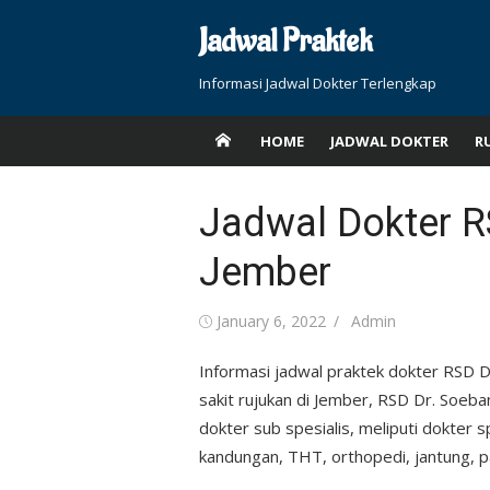
Skip
Jadwal Praktek
to
content
Informasi Jadwal Dokter Terlengkap
HOME
JADWAL DOKTER
R
Jadwal Dokter R
Jember
Posted
Author
January 6, 2022
Admin
on
Informasi jadwal praktek dokter RSD D
sakit rujukan di Jember, RSD Dr. Soeba
dokter sub spesialis, meliputi dokter 
kandungan, THT, orthopedi, jantung, pa