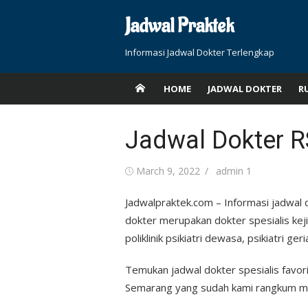
Skip
Jadwal Praktek
to
content
Informasi Jadwal Dokter Terlengkap
HOME
JADWAL DOKTER
R
Jadwal Dokter R
Posted
Author
March 9, 2022
admin 1
on
Jadwalpraktek.com – Informasi jadwa
dokter merupakan dokter spesialis keji
poliklinik psikiatri dewasa, psikiatri geri
Temukan jadwal dokter spesialis favor
Semarang yang sudah kami rangkum me