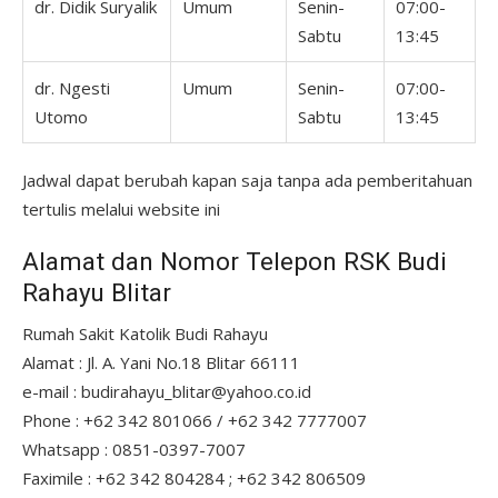
dr. Didik Suryalik
Umum
Senin-
07:00-
Sabtu
13:45
dr. Ngesti
Umum
Senin-
07:00-
Utomo
Sabtu
13:45
Jadwal dapat berubah kapan saja tanpa ada pemberitahuan
tertulis melalui website ini
Alamat dan Nomor Telepon RSK Budi
Rahayu Blitar
Rumah Sakit Katolik Budi Rahayu
Alamat : Jl. A. Yani No.18 Blitar 66111
e-mail : budirahayu_blitar@yahoo.co.id
Phone : +62 342 801066 / +62 342 7777007
Whatsapp : 0851-0397-7007
Faximile : +62 342 804284 ; +62 342 806509