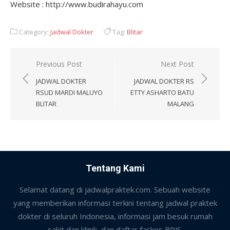
Website : http://www.budirahayu.com
Category:
Jadwal Dokter
Tag:
Blitar
Post
Previous Post
Next Post
navigation
JADWAL DOKTER
JADWAL DOKTER RS
RSUD MARDI MALUYO
ETTY ASHARTO BATU
BLITAR
MALANG
Tentang Kami
Selamat datang di jadwalpraktek.com. Sebuah website
yang memberikan informasi terkini tentang jadwal praktek
dokter di seluruh Indonesia, informasi jam besuk rumah
sakit dan klinik, dan daftar faskes BPJS.