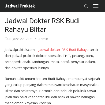
Skip
Jadwal Praktek
to
content
Jadwal Dokter RSK Budi
Rahayu Blitar
Posted
Author
August 27, 2021
Admin
on
Jadwalpraktek.com –
Jadwal dokter RSK Budi Rahayu
terdiri
dari jadwal praktek dokter spesialis THT, jantung, paru,
orthopedi, anak, kandungan, mata, saraf, penyakit dalam,
dan dokter spesialis lainnya.
Rumah sakit umum kristen Budi Rahayu mempunyai sejarah
yang cukup panjang dalam melayani kesehatan masyarakat
Blitar dan sekitarnya. Bermula dari sebuah poliklinik rawat
jalan dan balai kesehatan ibu dan anak di bawah naungan
manajemen Yayasan Yoseph.