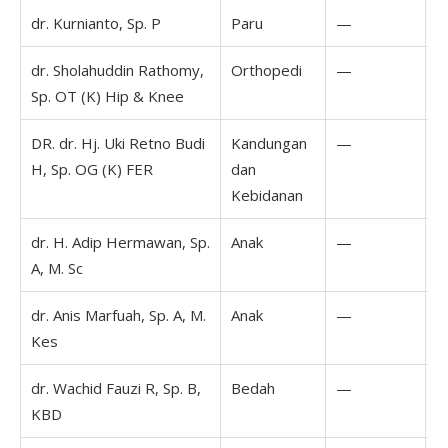
dr. Kurnianto, Sp. P
Paru
—
dr. Sholahuddin Rathomy,
Orthopedi
—
1
Sp. OT (K) Hip & Knee
2
DR. dr. Hj. Uki Retno Budi
Kandungan
—
H, Sp. OG (K) FER
dan
Kebidanan
dr. H. Adip Hermawan, Sp.
Anak
—
A, M. Sc
dr. Anis Marfuah, Sp. A, M.
Anak
—
Kes
dr. Wachid Fauzi R, Sp. B,
Bedah
—
1
KBD
1