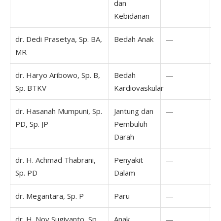
dan
Kebidanan
dr. Dedi Prasetya, Sp. BA,
Bedah Anak
—
1
MR
1
dr. Haryo Aribowo, Sp. B,
Bedah
—
Sp. BTKV
Kardiovaskular
dr. Hasanah Mumpuni, Sp.
Jantung dan
—
PD, Sp. JP
Pembuluh
Darah
dr. H. Achmad Thabrani,
Penyakit
—
Sp. PD
Dalam
dr. Megantara, Sp. P
Paru
—
dr. H. Nov Sugiyanto, Sp.
Anak
—