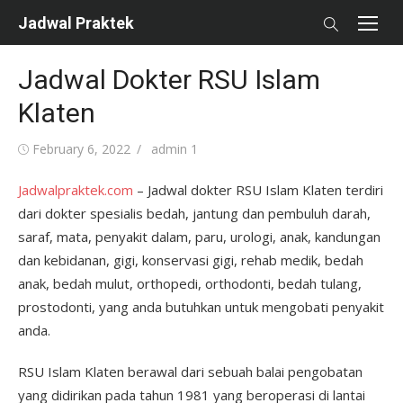
Skip
Jadwal Praktek
to
content
Jadwal Dokter RSU Islam
Klaten
Posted
Author
February 6, 2022
admin 1
on
Jadwalpraktek.com
– Jadwal dokter RSU Islam Klaten terdiri
dari dokter spesialis bedah, jantung dan pembuluh darah,
saraf, mata, penyakit dalam, paru, urologi, anak, kandungan
dan kebidanan, gigi, konservasi gigi, rehab medik, bedah
anak, bedah mulut, orthopedi, orthodonti, bedah tulang,
prostodonti, yang anda butuhkan untuk mengobati penyakit
anda.
RSU Islam Klaten berawal dari sebuah balai pengobatan
yang didirikan pada tahun 1981 yang beroperasi di lantai