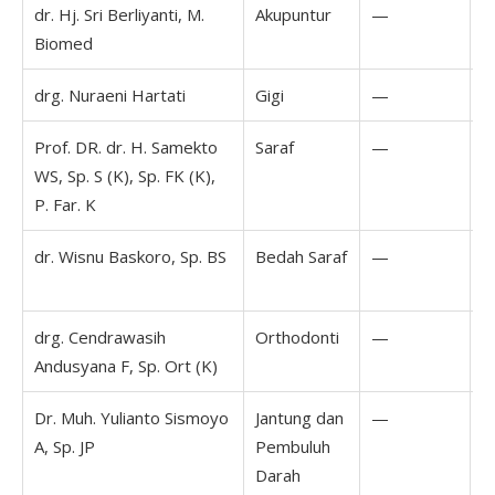
dr. Hj. Sri Berliyanti, M.
Akupuntur
—
Biomed
drg. Nuraeni Hartati
Gigi
—
Prof. DR. dr. H. Samekto
Saraf
—
WS, Sp. S (K), Sp. FK (K),
P. Far. K
dr. Wisnu Baskoro, Sp. BS
Bedah Saraf
—
1
2
drg. Cendrawasih
Orthodonti
—
Andusyana F, Sp. Ort (K)
Dr. Muh. Yulianto Sismoyo
Jantung dan
—
A, Sp. JP
Pembuluh
Darah