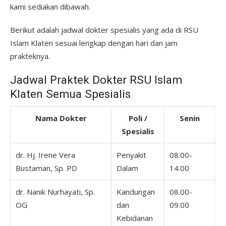
kami sediakan dibawah.
Berikut adalah jadwal dokter spesialis yang ada di RSU
Islam Klaten sesuai lengkap dengan hari dan jam
prakteknya.
Jadwal Praktek Dokter RSU Islam
Klaten Semua Spesialis
Nama Dokter
Poli /
Senin
Spesialis
dr. Hj. Irene Vera
Penyakit
08.00-
0
Bustaman, Sp. PD
Dalam
14.00
1
dr. Nanik Nurhayati, Sp.
Kandungan
08.00-
0
OG
dan
09.00
0
Kebidanan