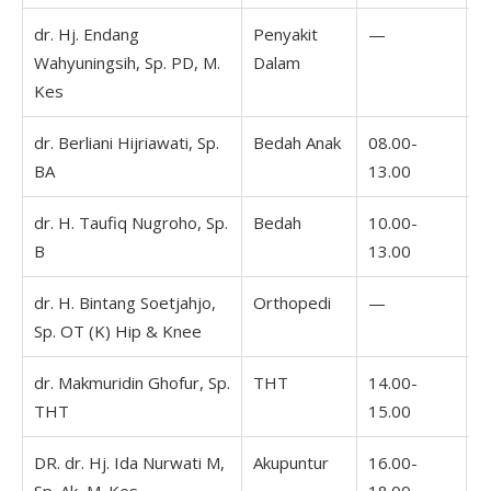
dr. Hj. Endang
Penyakit
—
0
Wahyuningsih, Sp. PD, M.
Dalam
1
Kes
dr. Berliani Hijriawati, Sp.
Bedah Anak
08.00-
0
BA
13.00
1
dr. H. Taufiq Nugroho, Sp.
Bedah
10.00-
B
13.00
dr. H. Bintang Soetjahjo,
Orthopedi
—
Sp. OT (K) Hip & Knee
dr. Makmuridin Ghofur, Sp.
THT
14.00-
1
THT
15.00
1
DR. dr. Hj. Ida Nurwati M,
Akupuntur
16.00-
1