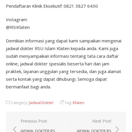
Pendaftaran Klinik Eksekutif: 0821 3827 6430
Instagram:
@RSIKlaten
Demikian informasi yang dapat kami sampaikan mengenai
jadwal dokter RSU Islam Klaten kepada anda. Kami juga
sudah menyampaikan informasi tentang tata cara daftar
online, jadwal dokter spesialis beserta hari dan jam
praktek, layanan unggulan yang tersedia, dan juga alamat
serta kontak yang dapat dihubungi. Semoga dapat
bermanfaat bagi anda.
Category:
Jadwal Dokter
Tag:
Klaten
Post
Previous Post
Next Post
navigation
JADWAL DOKTER RS
JADWAL DOKTER RS