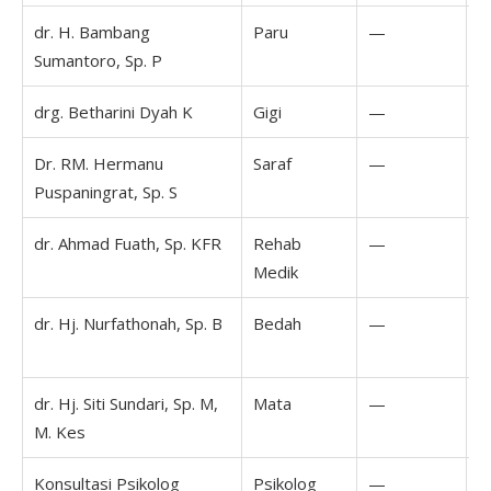
dr. H. Bambang
Paru
—
Sumantoro, Sp. P
drg. Betharini Dyah K
Gigi
—
Dr. RM. Hermanu
Saraf
—
1
Puspaningrat, Sp. S
1
dr. Ahmad Fuath, Sp. KFR
Rehab
—
Medik
dr. Hj. Nurfathonah, Sp. B
Bedah
—
0
1
dr. Hj. Siti Sundari, Sp. M,
Mata
—
M. Kes
Konsultasi Psikolog
Psikolog
—