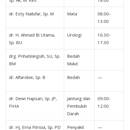
Sp. Ak, M. Kes
18.00
1
dr. Esty Nailufar, Sp. M
Mata
08.00-
0
13.00
1
dr. H. Ahmad Bi Utama,
Urologi
16.30-
1
Sp. BU
17.30
1
drg. Prihatiningsih, SU, Sp.
Bedah
BM
Mulut
dr. Alfarobie, Sp. B
Bedah
—
dr. Dewi Hapsari, Sp. JP,
Jantung dan
09.00-
0
FIHA
Pembuluh
12.00
1
Darah
dr. Hj. Erna Fitrisia, Sp. PD
Penyakit
—