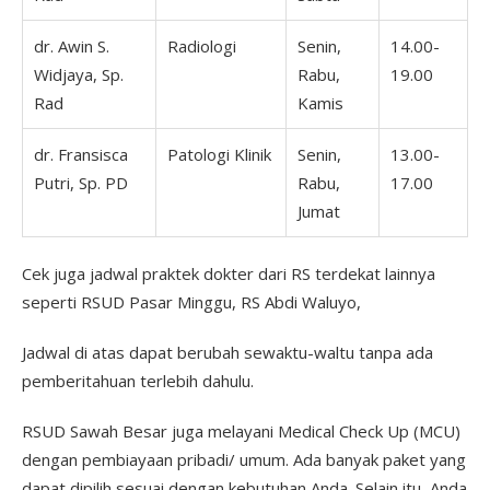
dr. Awin S.
Radiologi
Senin,
14.00-
Widjaya, Sp.
Rabu,
19.00
Rad
Kamis
dr. Fransisca
Patologi Klinik
Senin,
13.00-
Putri, Sp. PD
Rabu,
17.00
Jumat
Cek juga jadwal praktek dokter dari RS terdekat lainnya
seperti RSUD Pasar Minggu, RS Abdi Waluyo,
Jadwal di atas dapat berubah sewaktu-waltu tanpa ada
pemberitahuan terlebih dahulu.
RSUD Sawah Besar juga melayani Medical Check Up (MCU)
dengan pembiayaan pribadi/ umum. Ada banyak paket yang
dapat dipilih sesuai dengan kebutuhan Anda. Selain itu, Anda