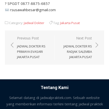
? SPGDT 0877-8875-6857
rsusawahbesar@gmail.com
Category:
Jadwal Dokter
Tag:
Jakarta Pusat
Post
Previous Post
Next Post
navigation
JADWAL DOKTER RS
JADWAL DOKTER RS
PRIMAYA EVASARI
RADJAK SALEMBA
JAKARTA PUSAT
JAKARTA PUSAT
Tentang Kami
Selamat datang di jadwalpraktek.com. Sebuah website
yang memberikan informasi terkini tentang jadwal praktek