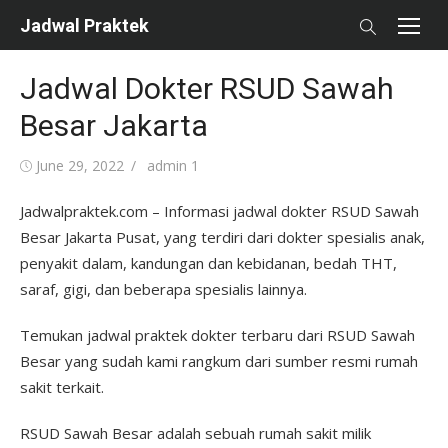
Skip
Jadwal Praktek
to
content
Jadwal Dokter RSUD Sawah
Besar Jakarta
Posted
Author
June 29, 2022
admin 1
on
Jadwalpraktek.com – Informasi jadwal dokter RSUD Sawah
Besar Jakarta Pusat, yang terdiri dari dokter spesialis anak,
penyakit dalam, kandungan dan kebidanan, bedah THT,
saraf, gigi, dan beberapa spesialis lainnya.
Temukan jadwal praktek dokter terbaru dari RSUD Sawah
Besar yang sudah kami rangkum dari sumber resmi rumah
sakit terkait.
RSUD Sawah Besar adalah sebuah rumah sakit milik