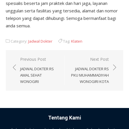
spesialis beserta jam praktek dan hari jaga, layanan
unggulan serta fasilitas yang tersedia, alamat dan nomor
telepon yang dapat dihubungi. Semoga bermanfaat bagi
anda semua.
Category:
Jadwal Dokter
Tag:
Klaten
Post
Previous Post
Next Post
navigation
JADWAL DOKTER RS
JADWAL DOKTER RS
AMAL SEHAT
PKU MUHAMMADIYAH
WONOGIRI
WONOGIRI KOTA
Tentang Kami