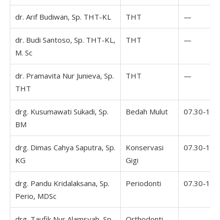
dr. Arif Budiwan, Sp. THT-KL
THT
—
dr. Budi Santoso, Sp. THT-KL,
THT
—
M. Sc
dr. Pramavita Nur Junieva, Sp.
THT
—
THT
drg. Kusumawati Sukadi, Sp.
Bedah Mulut
07.30-16.
BM
drg. Dimas Cahya Saputra, Sp.
Konservasi
07.30-16.
KG
Gigi
drg. Pandu Kridalaksana, Sp.
Periodonti
07.30-16.
Perio, MDSc
drg. Taufik Nur Alamsyah, Sp.
Orthodonti
—