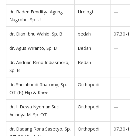
dr. Raden Fenditya Agung
Urologi
—
Nugroho, Sp. U
dr. Dian Ibnu Wahid, Sp. B
bedah
07.30-16.
dr. Agus Wiranto, Sp. B
Bedah
—
dr. Andrian Bimo Indiasmoro,
Bedah
—
Sp. B
dr. Sholahuddi Rhatomy, Sp.
Orthopedi
—
OT (K) Hip & Knee
dr. I. Dewa Nyoman Suci
Orthopedi
—
Anindya M, Sp. OT
dr. Dadang Rona Sasetyo, Sp.
Orthopedi
07.30-16.