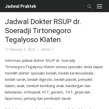
Skip
Jadwal Praktek
to
content
Jadwal Dokter RSUP dr.
Soeradji Tirtonegoro
Tegalyoso Klaten
Posted
Author
February 5, 2022
admin 1
on
Informasi jadwal dokter RSUP dr. Soeradji
TirtonegoroTegalyoso Klaten semua spesialis. Anda dapat
memilih dokter spesialis bedah, bedah kardiovaskular,
bedah sarah, bedah digestiv, bedah plastik, penyakit
dalam, anak, tumbuh kembang anak, kandungan dan
kebidanan, orthopedi, VCT, geriatri, THT, ginjal dan
hipertensi, jantung dan pembuluh darah.