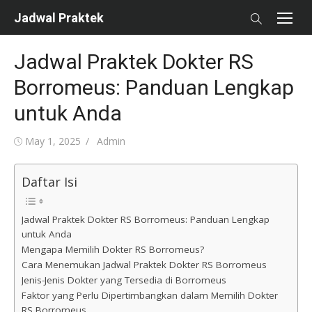
Skip
Jadwal Praktek
to
content
Jadwal Praktek Dokter RS
Borromeus: Panduan Lengkap
untuk Anda
Posted
Author
May 1, 2025
Admin
on
Daftar Isi
Jadwal Praktek Dokter RS Borromeus: Panduan Lengkap
untuk Anda
Mengapa Memilih Dokter RS Borromeus?
Cara Menemukan Jadwal Praktek Dokter RS Borromeus
Jenis-Jenis Dokter yang Tersedia di Borromeus
Faktor yang Perlu Dipertimbangkan dalam Memilih Dokter
RS Borromeus