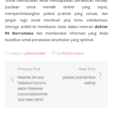
Untuk memastikan Anda mendapatkan perawatan terbaik,
pastikan untuk memilih dokter yang tepat,
mempertimbangkan jadwal praktek yang sesuai, dan
jangan ragu untuk membuat janji temu sebelumnya.
Semoga artikel ini membantu Anda dalam mencari
dokter
RS Borromeus
dan memberikan informasi yang Anda
butuhkan untuk perawatan kesehatan yang optimal.
Category:
Jadwal Dokter
Tag:
RS Borromeus
Post
Previous Post
Next Post
navigation
PRAKTEK DR GIGI
JADWAL DOKTER RSIA
TERDEKAT DI KOTA
LIMITAJI
ANDA: TEMUKAN
SOLUSI KESEHATAN
GIGI YANG TEPAT