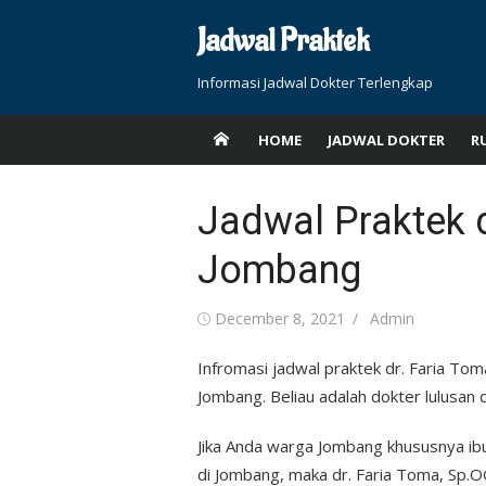
Skip
Jadwal Praktek
to
content
Informasi Jadwal Dokter Terlengkap
HOME
JADWAL DOKTER
R
Jadwal Praktek 
Jombang
Posted
Author
December 8, 2021
Admin
on
Infromasi jadwal praktek dr. Faria Tom
Jombang. Beliau adalah dokter lulusan 
Jika Anda warga Jombang khususnya ibu
di Jombang, maka dr. Faria Toma, Sp.OG