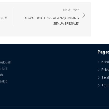
Next Post
DJITO
JADWAL DOKTER RS AL AZIZ JOMBANG
SEMUA SPESIALIS
Page
Kont
 Sebuah
rkini
Priv
uh
Tent
sakit
TOS