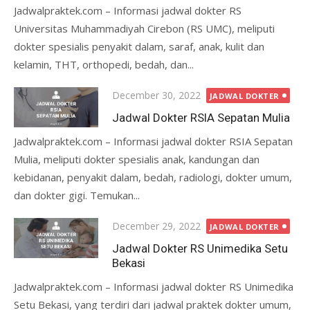
Jadwalpraktek.com – Informasi jadwal dokter RS
Universitas Muhammadiyah Cirebon (RS UMC), meliputi
dokter spesialis penyakit dalam, saraf, anak, kulit dan
kelamin, THT, orthopedi, bedah, dan...
Posted
December 30, 2022
JADWAL DOKTER
on
Jadwal Dokter RSIA Sepatan Mulia
Jadwalpraktek.com – Informasi jadwal dokter RSIA Sepatan
Mulia, meliputi dokter spesialis anak, kandungan dan
kebidanan, penyakit dalam, bedah, radiologi, dokter umum,
dan dokter gigi. Temukan...
Posted
December 29, 2022
JADWAL DOKTER
on
Jadwal Dokter RS Unimedika Setu
Bekasi
Jadwalpraktek.com – Informasi jadwal dokter RS Unimedika
Setu Bekasi, yang terdiri dari jadwal praktek dokter umum,