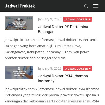
Skip
Jadwal Praktek
to
content
Posted
January 9, 2023
JADWAL DOKTER
on
Jadwal Dokter RS Pertamina
Balongan
Jadwalpraktek.com – Informasi jadwal dokter RS Pertamina
Balongan yang beralamat di Jl. Bumi Patra Raya,
Karanganyar, Kabupaten Indramayu. Temukan jadwal
praktek dokter dari berbagai spesialis...
Posted
January 8, 2023
JADWAL DOKTER
on
Jadwal Dokter RSIA Irhamna
Indramayu
Jadwalpraktek.com – Informasi jadwal dokter RSIA Irhamna
Indramayu yang terdiri dari jadwal praktek dokter spesialis
kandungan dan kebidanan serta dokter spesialis anak. RSIA