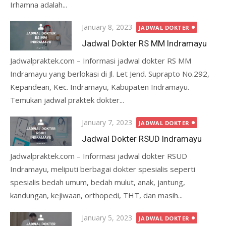
Irhamna adalah...
Posted
January 8, 2023
JADWAL DOKTER
on
Jadwal Dokter RS MM Indramayu
Jadwalpraktek.com – Informasi jadwal dokter RS MM
Indramayu yang berlokasi di Jl. Let Jend. Suprapto No.292,
Kepandean, Kec. Indramayu, Kabupaten Indramayu.
Temukan jadwal praktek dokter...
Posted
January 7, 2023
JADWAL DOKTER
on
Jadwal Dokter RSUD Indramayu
Jadwalpraktek.com – Informasi jadwal dokter RSUD
Indramayu, meliputi berbagai dokter spesialis seperti
spesialis bedah umum, bedah mulut, anak, jantung,
kandungan, kejiwaan, orthopedi, THT, dan masih...
Posted
January 5, 2023
JADWAL DOKTER