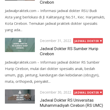
Cirebon
Jadwalpraktek.com – Informasi jadwal dokter RSU Budi
Asta yang berlokasi di Jl. Kalitanjung No.51, Kec. Harjamukti,
Kota Cirebon. Temukan jadwal praktek dokter spesialis
yang ada...
Posted
December 31, 2022
JADWAL DOKTER
on
Jadwal Dokter RS Sumber Hurip
Cirebon
Jadwalpraktek.com – Informasi jadwal dokter RS Sumber
Hurip Cirebon, mulai dari dokter spesialis anak, bedah
umum, gigi, jantung, kandungan dan kebidanan (obsgyn),
mata, orthopedi, penyakit...
Posted
December 30, 2022
JADWAL DOKTER
on
Jadwal Dokter RS Universitas
Muhammadiyah Cirebon (RS UMC)