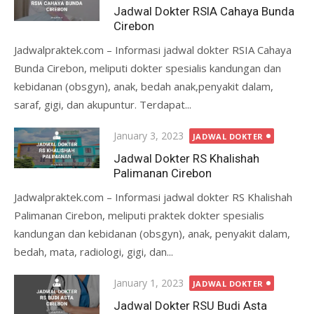
on
Jadwal Dokter RSIA Cahaya Bunda
Cirebon
Jadwalpraktek.com – Informasi jadwal dokter RSIA Cahaya
Bunda Cirebon, meliputi dokter spesialis kandungan dan
kebidanan (obsgyn), anak, bedah anak,penyakit dalam,
saraf, gigi, dan akupuntur. Terdapat...
Posted
January 3, 2023
JADWAL DOKTER
on
Jadwal Dokter RS Khalishah
Palimanan Cirebon
Jadwalpraktek.com – Informasi jadwal dokter RS Khalishah
Palimanan Cirebon, meliputi praktek dokter spesialis
kandungan dan kebidanan (obsgyn), anak, penyakit dalam,
bedah, mata, radiologi, gigi, dan...
Posted
January 1, 2023
JADWAL DOKTER
on
Jadwal Dokter RSU Budi Asta