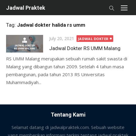
Skip
Jadwal Praktek
to
content
Tag:
Jadwal dokter halida rs umm
Posted
July 20, 2021
JADWAL DOKTER
on
Jadwal Dokter RS UMM Malang
RS UMM Malang merupakan sebuah rumah sakit swasta di
Malang yang dibangun tahun 2009. Setelah 4 tahun masa
pembangunan, pada tahun 2013 RS Universitas
Muhammadiyah...
Tentang Kami
Selamat datang di jadwalpraktek.com. Sebuah website
yang memberikan informasi terkini tentang jadwal praktek