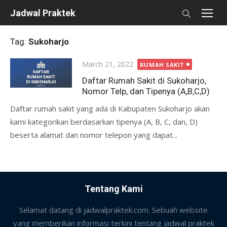
Skip
Jadwal Praktek
to
content
Tag:
Sukoharjo
Posted
March 21, 2022
RUMAH SAKIT
on
Daftar Rumah Sakit di Sukoharjo,
Nomor Telp, dan Tipenya (A,B,C,D)
Daftar rumah sakit yang ada di Kabupaten Sukoharjo akan
kami kategorikan berdasarkan tipenya (A, B, C, dan, D)
beserta alamat dan nomor telepon yang dapat...
Tentang Kami
Selamat datang di jadwalpraktek.com. Sebuah website
yang memberikan informasi terkini tentang jadwal praktek