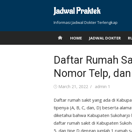
Skip
Jadwal Praktek
to
content
Informasi Jadwal Dokter Terlengkap
HOME
JADWAL DOKTER
R
Daftar Rumah Sak
Nomor Telp, dan 
Posted
Author
March 21, 2022
admin 1
on
Daftar rumah sakit yang ada di Kabupa
tipenya (A, B, C, dan, D) beserta alam
diketahui bahwa Kabupaten Sukoharjo b
daftar rumah sakit di Kabupaten Sukoh
5, dan tipe D dengan jumlah 1 rumah sa