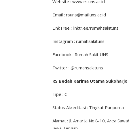
Website : www.rs.uns.ac.id
Email : rsuns@mail.uns.ac.id
LinkTree : linktr.ee/rumahsakituns
Instagram : rumahsakituns
Facebook : Rumah Sakit UNS
Twitter : @rumahsakituns
RS Bedah Karima Utama Sukoharjo
Tipe : C
Status Akreditasi : Tingkat Paripurna
Alamat : Jl. Amarta No.8-10, Area Saw
Jawa Tengah