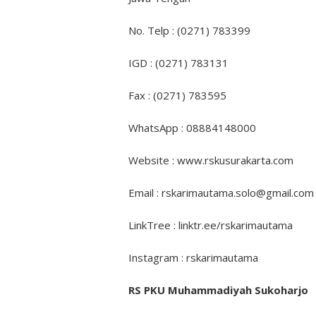
No. Telp : (0271) 783399
IGD : (0271) 783131
Fax : (0271) 783595
WhatsApp : 08884148000
Website : www.rskusurakarta.com
Email : rskarimautama.solo@gmail.com
LinkTree : linktr.ee/rskarimautama
Instagram : rskarimautama
RS PKU Muhammadiyah Sukoharjo