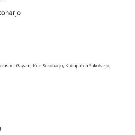
koharjo
Bulusari, Gayam, Kec. Sukoharjo, Kabupaten Sukoharjo,
d