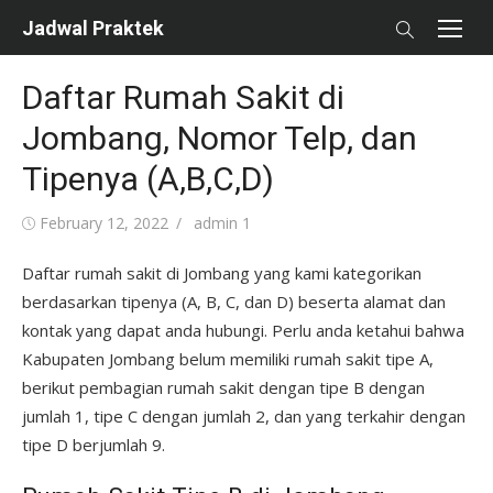
Skip
Jadwal Praktek
to
content
Daftar Rumah Sakit di
Jombang, Nomor Telp, dan
Tipenya (A,B,C,D)
Posted
Author
February 12, 2022
admin 1
on
Daftar rumah sakit di Jombang yang kami kategorikan
berdasarkan tipenya (A, B, C, dan D) beserta alamat dan
kontak yang dapat anda hubungi. Perlu anda ketahui bahwa
Kabupaten Jombang belum memiliki rumah sakit tipe A,
berikut pembagian rumah sakit dengan tipe B dengan
jumlah 1, tipe C dengan jumlah 2, dan yang terkahir dengan
tipe D berjumlah 9.