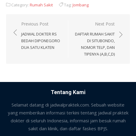
Category:
Rumah Sakit
Tag:
Jombang
Post
Previous Post
Next Post
navigation
JADWAL DOKTER RS
DAFTAR RUMAH SAKIT
BEDAH DIPONEGORO
DI SITUBONDO,
DUA SATU KLATEN
NOMOR TELP, DAN
TIPENYA (A,B,C,D)
Tentang Kami
Selamat datang di jadwalpraktek.com. Sebuah website
yang memberikan informasi terkini tentang jadwal praktek
dokter di seluruh Indonesia, informasi jam besuk rumah
sakit dan klinik, dan daftar faskes BPJS.