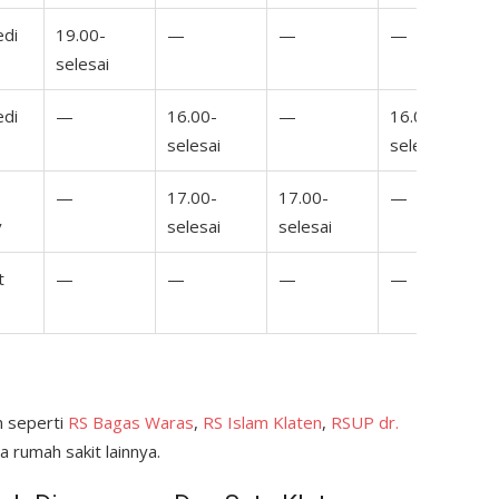
edi
19.00-
—
—
—
selesai
edi
—
16.00-
—
16.00-
selesai
selesai
—
17.00-
17.00-
—
v
selesai
selesai
t
—
—
—
—
n seperti
RS Bagas Waras
,
RS Islam Klaten
,
RSUP dr.
 rumah sakit lainnya.