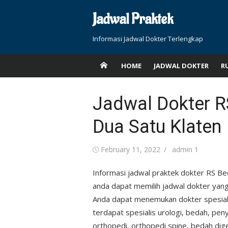
Skip
Jadwal Praktek
to
content
Informasi Jadwal Dokter Terlengkap
HOME
JADWAL DOKTER
R
Jadwal Dokter 
Dua Satu Klaten
Posted
Author
February 11, 2022
admin 1
on
Informasi jadwal praktek dokter RS B
anda dapat memilih jadwal dokter yan
Anda dapat menemukan dokter spesialis
terdapat spesialis urologi, bedah, pen
orthopedi, orthopedi spine, bedah dig