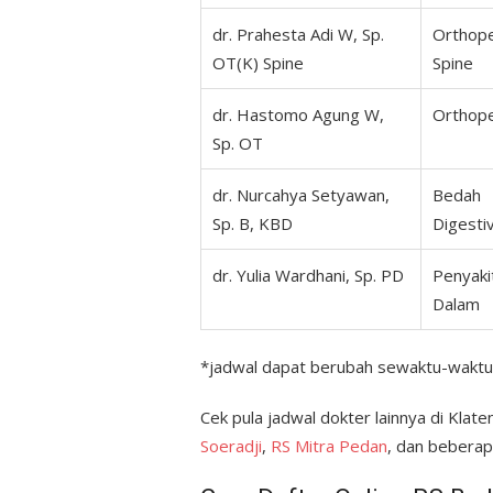
dr. Prahesta Adi W, Sp.
Orthop
OT(K) Spine
Spine
dr. Hastomo Agung W,
Orthop
Sp. OT
dr. Nurcahya Setyawan,
Bedah
Sp. B, KBD
Digesti
dr. Yulia Wardhani, Sp. PD
Penyaki
Dalam
*jadwal dapat berubah sewaktu-waktu
Cek pula jadwal dokter lainnya di Klate
Soeradji
,
RS Mitra Pedan
, dan beberapa