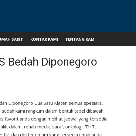
UMAH SAKIT
KONTAK KAMI
TENTANG KAMI
RS Bedah Diponegoro
edah Diponegoro Dua Satu Klaten semua spesialis,
g sudah kami rangkum dalam bentuk tabel dibawah.
 favorit anda dengan melihat jadwal yang tersedia,
yakit dalam, rehab medik, saraf, onkologi, THT,
estiv, dan dokter umum yang tersedia untuk anda