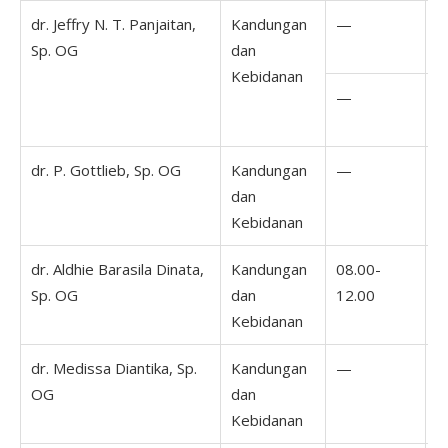
dr. Jeffry N. T. Panjaitan,
Kandungan
—
1
Sp. OG
dan
1
Kebidanan
—
1
1
dr. P. Gottlieb, Sp. OG
Kandungan
—
1
dan
1
Kebidanan
dr. Aldhie Barasila Dinata,
Kandungan
08.00-
0
Sp. OG
dan
12.00
1
Kebidanan
dr. Medissa Diantika, Sp.
Kandungan
—
OG
dan
Kebidanan