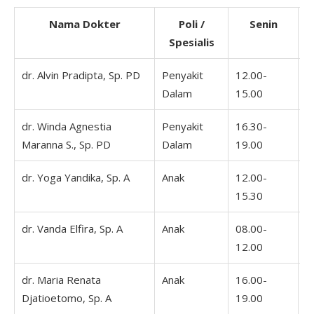
Nama Dokter
Poli /
Senin
Spesialis
dr. Alvin Pradipta, Sp. PD
Penyakit
12.00-
1
Dalam
15.00
1
dr. Winda Agnestia
Penyakit
16.30-
1
Maranna S., Sp. PD
Dalam
19.00
1
dr. Yoga Yandika, Sp. A
Anak
12.00-
1
15.30
1
dr. Vanda Elfira, Sp. A
Anak
08.00-
0
12.00
1
dr. Maria Renata
Anak
16.00-
1
Djatioetomo, Sp. A
19.00
1