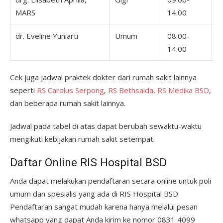
MARS
14.00
1
dr. Eveline Yuniarti
Umum
08.00-
0
14.00
1
Cek juga jadwal praktek dokter dari rumah sakit lainnya
seperti
RS Carolus Serpong
,
RS Bethsaida
,
RS Medika BSD
,
dan beberapa rumah sakit lainnya.
Jadwal pada tabel di atas dapat berubah sewaktu-waktu
mengikuti kebijakan rumah sakit setempat.
Daftar Online RIS Hospital BSD
Anda dapat melakukan pendaftaran secara online untuk poli
umum dan spesialis yang ada di RIS Hospital BSD.
Pendaftaran sangat mudah karena hanya melalui pesan
whatsapp yang dapat Anda kirim ke nomor 0831 4099