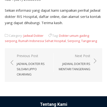
Sekian informasi yang dapat kami sampaikan perihal jadwal
dokter RIS Hospital, daftar online, dan alamat serta kontak
yang dapat dihubungi. Terima kasih.
Category:
Jadwal Dokter
Tag:
Dokter umum gading
serpong
,
Rumah Indonesia Sehat Hospital
,
Serpong
,
Tangerang
Post
Previous Post
Next Post
navigation
JADWAL DOKTER RS
JADWAL DOKTER RS
SILOAM LIPPO
MENTARI TANGERANG
CIKARANG
Tentang Kami