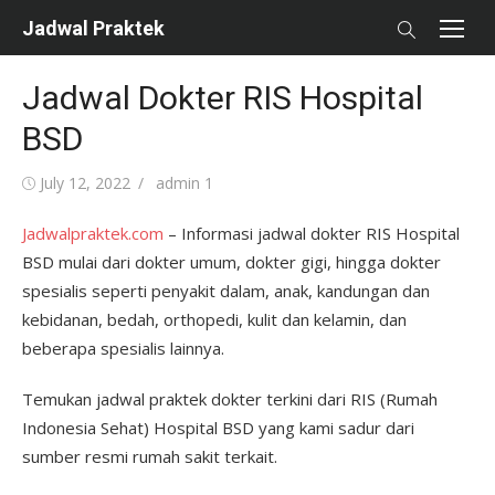
Skip
Jadwal Praktek
to
content
Jadwal Dokter RIS Hospital
BSD
Posted
Author
July 12, 2022
admin 1
on
Jadwalpraktek.com
– Informasi jadwal dokter RIS Hospital
BSD mulai dari dokter umum, dokter gigi, hingga dokter
spesialis seperti penyakit dalam, anak, kandungan dan
kebidanan, bedah, orthopedi, kulit dan kelamin, dan
beberapa spesialis lainnya.
Temukan jadwal praktek dokter terkini dari RIS (Rumah
Indonesia Sehat) Hospital BSD yang kami sadur dari
sumber resmi rumah sakit terkait.