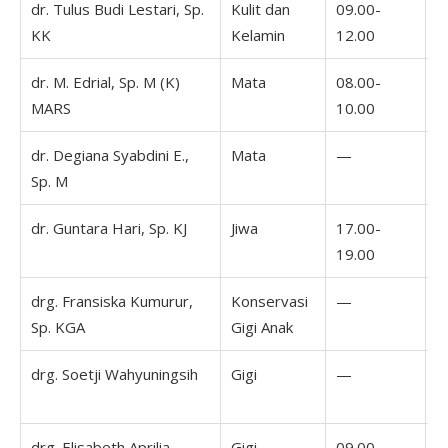
dr. Tulus Budi Lestari, Sp.
Kulit dan
09.00-
0
KK
Kelamin
12.00
1
dr. M. Edrial, Sp. M (K)
Mata
08.00-
0
MARS
10.00
1
dr. Degiana Syabdini E.,
Mata
—
Sp. M
dr. Guntara Hari, Sp. KJ
Jiwa
17.00-
1
19.00
1
drg. Fransiska Kumurur,
Konservasi
—
1
Sp. KGA
Gigi Anak
2
drg. Soetji Wahyuningsih
Gigi
—
drg. Elisabeth Aprilia,
Gigi
09.00-
0