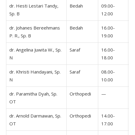
dr. Hesti Lestari Tandy,
Bedah
09.00-
0
Sp. B
12.00
1
dr. Johanes Bereehmans
Bedah
16.00-
1
P. R., Sp. B
19.00
2
dr. Angelina Juwita W., Sp.
Saraf
16.00-
1
N
18.00
1
dr. Khristi Handayani, Sp.
Saraf
08.00-
0
N
10.00
1
dr. Paramitha Dyah, Sp.
Orthopedi
—
OT
dr. Arnold Darmawan, Sp.
Orthopedi
14.00-
OT
17.00