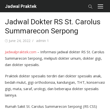
Skip
Jadwal Praktek
to
content
Jadwal Dokter RS St. Carolus
Summarecon Serpong
Posted
Author
June 24, 2022
admin 1
on
Jadwalpraktek.com
– Informasi jadwal dokter RS St. Carolus
Summarecon Serpong, meliputi dokter umum, dokter gigi,
dan dokter spesialis.
Praktek dokter spesialis terdiri dari dokter spesialis anak,
bedah mulut, gigi orthodonsia, kandungan, THT, konservasi
gigi, mata, saraf, urologi, dan beberapa dokter spesialis
lainnya.
Rumah Sakit St. Carolus Summarecon Serpong (RS CSS)