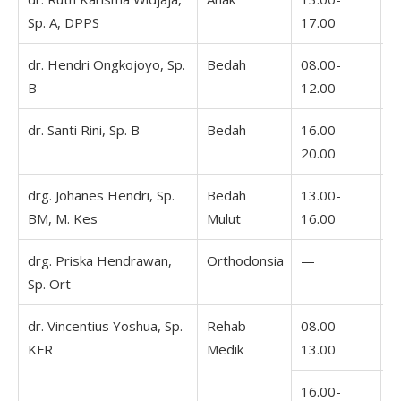
Sp. A, DPPS
17.00
1
dr. Hendri Ongkojoyo, Sp.
Bedah
08.00-
1
B
12.00
2
dr. Santi Rini, Sp. B
Bedah
16.00-
1
20.00
1
drg. Johanes Hendri, Sp.
Bedah
13.00-
1
BM, M. Kes
Mulut
16.00
1
drg. Priska Hendrawan,
Orthodonsia
—
Sp. Ort
dr. Vincentius Yoshua, Sp.
Rehab
08.00-
0
KFR
Medik
13.00
1
16.00-
1