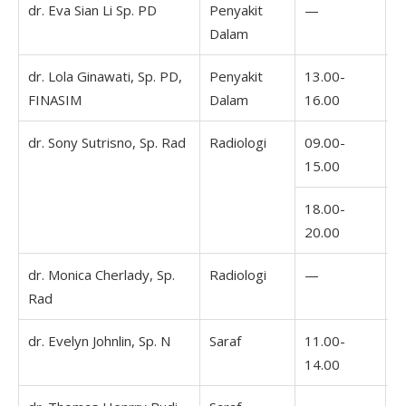
dr. Eva Sian Li Sp. PD
Penyakit
—
0
Dalam
1
dr. Lola Ginawati, Sp. PD,
Penyakit
13.00-
FINASIM
Dalam
16.00
dr. Sony Sutrisno, Sp. Rad
Radiologi
09.00-
0
15.00
1
18.00-
1
20.00
2
dr. Monica Cherlady, Sp.
Radiologi
—
Rad
dr. Evelyn Johnlin, Sp. N
Saraf
11.00-
1
14.00
1