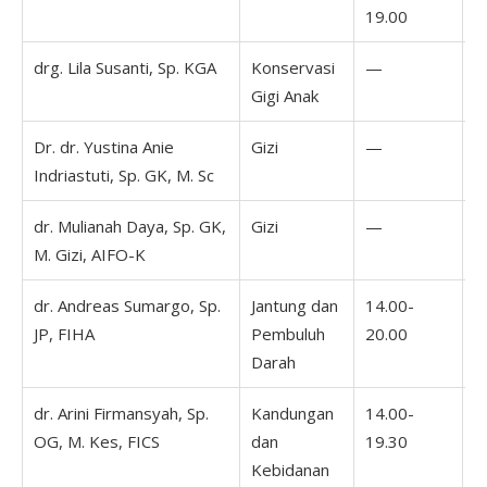
19.00
1
drg. Lila Susanti, Sp. KGA
Konservasi
—
1
Gigi Anak
1
Dr. dr. Yustina Anie
Gizi
—
1
Indriastuti, Sp. GK, M. Sc
2
dr. Mulianah Daya, Sp. GK,
Gizi
—
1
M. Gizi, AIFO-K
1
dr. Andreas Sumargo, Sp.
Jantung dan
14.00-
1
JP, FIHA
Pembuluh
20.00
2
Darah
dr. Arini Firmansyah, Sp.
Kandungan
14.00-
0
OG, M. Kes, FICS
dan
19.30
1
Kebidanan