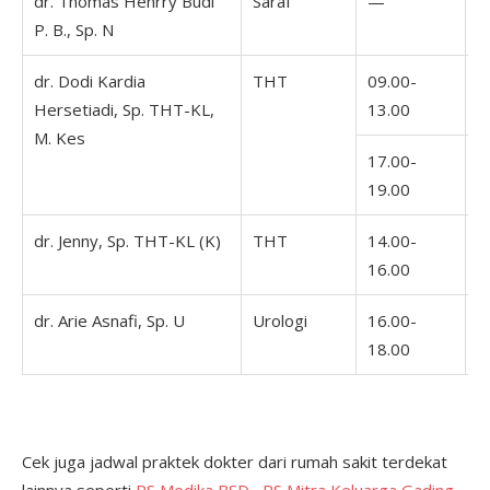
dr. Thomas Henrry Budi
Saraf
—
1
P. B., Sp. N
1
dr. Dodi Kardia
THT
09.00-
1
Hersetiadi, Sp. THT-KL,
13.00
1
M. Kes
17.00-
19.00
dr. Jenny, Sp. THT-KL (K)
THT
14.00-
0
16.00
1
dr. Arie Asnafi, Sp. U
Urologi
16.00-
18.00
Cek juga jadwal praktek dokter dari rumah sakit terdekat