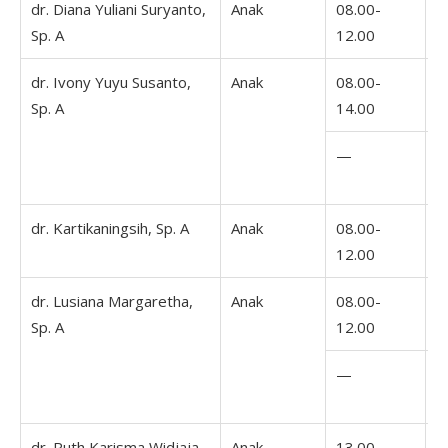
dr. Diana Yuliani Suryanto,
Anak
08.00-
1
Sp. A
12.00
1
dr. Ivony Yuyu Susanto,
Anak
08.00-
0
Sp. A
14.00
1
—
1
1
dr. Kartikaningsih, Sp. A
Anak
08.00-
0
12.00
1
dr. Lusiana Margaretha,
Anak
08.00-
0
Sp. A
12.00
1
—
dr. Ruth Karisma Widjaja,
Anak
13.00-
1