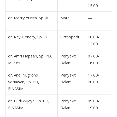
15.00
1
dr. Merry Yunita, Sp. M
Mata
—
1
1
dr. Ray Hendry, Sp. OT
Orthopedi
10.00-
1
12.00
1
dr. Amri Hapsari, Sp. PD,
Penyakit
07.00-
0
M. Kes
Dalam
16.00
1
dr. Andi Nugroho
Penyakit
17.00-
1
Setiawan, Sp. PD,
Dalam
20.00
2
FINASIM
dr. Budi Wijaya, Sp. PD,
Penyakit
09.00-
0
FINASIM
Dalam
19.00
1