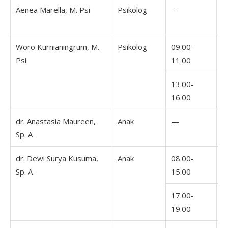
Aenea Marella, M. Psi
Psikolog
—
Woro Kurnianingrum, M.
Psikolog
09.00-
0
Psi
11.00
1
13.00-
1
16.00
1
dr. Anastasia Maureen,
Anak
—
1
Sp. A
2
dr. Dewi Surya Kusuma,
Anak
08.00-
0
Sp. A
15.00
1
17.00-
19.00