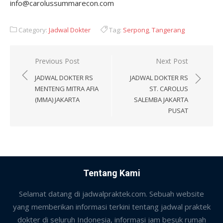
info@carolussummarecon.com
Category:
Jadwal Dokter
Tag:
Serpong
,
Tangerang
Post
Previous Post
Next Post
navigation
JADWAL DOKTER RS
JADWAL DOKTER RS
MENTENG MITRA AFIA
ST. CAROLUS
(MMA) JAKARTA
SALEMBA JAKARTA
PUSAT
Tentang Kami
Selamat datang di jadwalpraktek.com. Sebuah website
yang memberikan informasi terkini tentang jadwal praktek
dokter di seluruh Indonesia, informasi jam besuk rumah