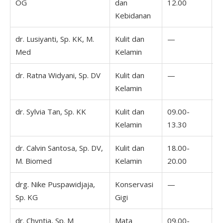
OG
dan
12.00
2
Kebidanan
dr. Lusiyanti, Sp. KK, M.
Kulit dan
—
1
Med
Kelamin
1
dr. Ratna Widyani, Sp. DV
Kulit dan
—
0
Kelamin
1
dr. Sylvia Tan, Sp. KK
Kulit dan
09.00-
Kelamin
13.30
dr. Calvin Santosa, Sp. DV,
Kulit dan
18.00-
M. Biomed
Kelamin
20.00
drg. Nike Puspawidjaja,
Konservasi
—
Sp. KG
Gigi
dr. Chyntia, Sp. M
Mata
09.00-
0