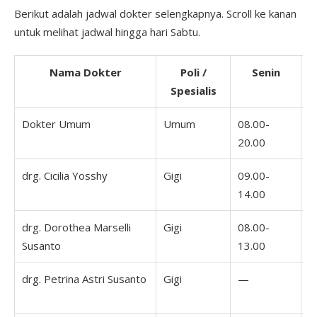
Berikut adalah jadwal dokter selengkapnya. Scroll ke kanan
untuk melihat jadwal hingga hari Sabtu.
Nama Dokter
Poli /
Senin
Spesialis
Dokter Umum
Umum
08.00-
0
20.00
2
drg. Cicilia Yosshy
Gigi
09.00-
0
14.00
1
drg. Dorothea Marselli
Gigi
08.00-
0
Susanto
13.00
1
drg. Petrina Astri Susanto
Gigi
—