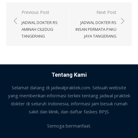
Post
Previous Post
Next Post
navigation
JADWAL DOKTER RS
JADWAL DOKTER RS
AMINAH CILEDUG
INSAN PERMATA PAKU
TANGERANG
JAYA TANGERANG
Tentang Kami
Selamat datang di jadwalpraktek.com. Sebuah website
yang memberikan informasi terkini tentang jadwal praktek
dokter di seluruh Indonesia, informasi jam besuk rumah
sakit dan klinik, dan daftar faskes BPJS.
Semoga bermanfaat.