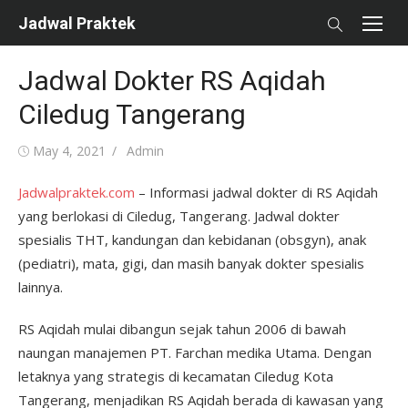
Skip
Jadwal Praktek
to
content
Jadwal Dokter RS Aqidah
Ciledug Tangerang
Posted
Author
May 4, 2021
Admin
on
Jadwalpraktek.com
– Informasi jadwal dokter di RS Aqidah
yang berlokasi di Ciledug, Tangerang. Jadwal dokter
spesialis THT, kandungan dan kebidanan (obsgyn), anak
(pediatri), mata, gigi, dan masih banyak dokter spesialis
lainnya.
RS Aqidah mulai dibangun sejak tahun 2006 di bawah
naungan manajemen PT. Farchan medika Utama. Dengan
letaknya yang strategis di kecamatan Ciledug Kota
Tangerang, menjadikan RS Aqidah berada di kawasan yang