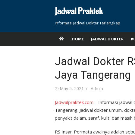
Skip
Jadwal Praktek
to
content
Informasi Jadwal Dokter Terlengkap
HOME
JADWAL DOKTER
R
Jadwal Dokter R
Jaya Tangerang
Posted
Author
May 5, 2021
Admin
on
Jadwalpraktek.com
– Informasi jadwal 
Tangerang. Jadwal dokter umum, dokter
penyakit dalam, saraf, kulit, dan masih 
RS Insan Permata awalnya adalah sebua