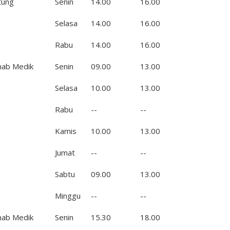
tung
Senin
14.00
16.00
Selasa
14.00
16.00
Rabu
14.00
16.00
hab Medik
Senin
09.00
13.00
Selasa
10.00
13.00
Rabu
--
--
Kamis
10.00
13.00
Jumat
--
--
Sabtu
09.00
13.00
Minggu
--
--
hab Medik
Senin
15.30
18.00