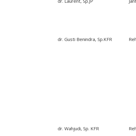
dr. Laurent, Sp.JP
Jan
dr. Gusti Benindra, Sp.KFR
Re
dr. Wahjudi, Sp. KFR
Re