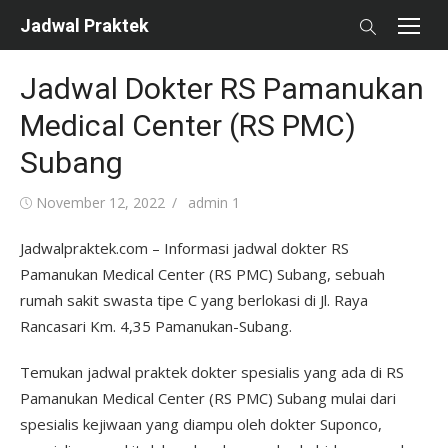
Skip
Jadwal Praktek
to
content
Jadwal Dokter RS Pamanukan
Medical Center (RS PMC)
Subang
Posted
Author
November 12, 2022
admin 1
on
Jadwalpraktek.com – Informasi jadwal dokter RS
Pamanukan Medical Center (RS PMC) Subang, sebuah
rumah sakit swasta tipe C yang berlokasi di Jl. Raya
Rancasari Km. 4,35 Pamanukan-Subang.
Temukan jadwal praktek dokter spesialis yang ada di RS
Pamanukan Medical Center (RS PMC) Subang mulai dari
spesialis kejiwaan yang diampu oleh dokter Suponco,