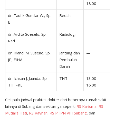
18.00
dr. Taufik Gumilar W., Sp.
Bedah
—
1
B
1
dr. Ardita Soeselo, Sp.
Radiologi
—
1
Rad
1
dr. Irlandi M. Suseno, Sp.
Jantung dan
—
1
JP, FIHA
Pembuluh
1
Darah
dr. Ichsan J. Juanda, Sp.
THT
13.00-
THT-KL
16.00
Cek pula jadwal praktek dokter dari beberapa rumah sakit
lainnya di Subang dan sekitarnya seperti
RS Karisma
,
RS
Mutiara Hati
,
RS Rayhan
,
RS PTPN VIII Subang
, dan