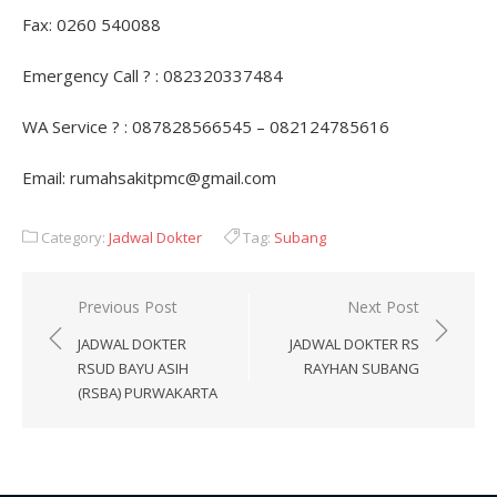
Fax: 0260 540088
Emergency Call ? : 082320337484
WA Service ? : 087828566545 – 082124785616
Email: rumahsakitpmc@gmail.com
Category:
Jadwal Dokter
Tag:
Subang
Post
Previous Post
Next Post
navigation
JADWAL DOKTER
JADWAL DOKTER RS
RSUD BAYU ASIH
RAYHAN SUBANG
(RSBA) PURWAKARTA