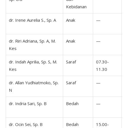
Kebidanan
dr. Irene Aurelia S., Sp. A
Anak
—
0
1
dr. Riri Adriana, Sp. A, M.
Anak
—
Kes
dr. Indah Aprilia, Sp. S, M.
Saraf
07.30-
Kes
11.30
dr. Allan Yudhiatmoko, Sp.
Saraf
—
1
N
1
dr. Indria Sari, Sp. B
Bedah
—
0
1
dr. Ocin Sei, Sp. B
Bedah
15.00-