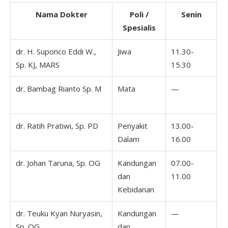
Nama Dokter
Poli /
Senin
Spesialis
dr. H. Suponco Eddi W.,
Jiwa
11.30-
Sp. KJ, MARS
15.30
dr. Bambag Rianto Sp. M
Mata
—
dr. Ratih Pratiwi, Sp. PD
Penyakit
13.00-
1
Dalam
16.00
1
dr. Johan Taruna, Sp. OG
Kandungan
07.00-
0
dan
11.00
1
Kebidanan
dr. Teuku Kyan Nuryasin,
Kandungan
—
1
Sp. OG
dan
1