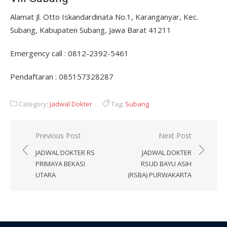
Alamat Jl. Otto Iskandardinata No.1, Karanganyar, Kec.
Subang, Kabupaten Subang, Jawa Barat 41211
Emergency call : 0812-2392-5461
Pendaftaran : 085157328287
Category:
Jadwal Dokter
Tag:
Subang
Post
Previous Post
Next Post
navigation
JADWAL DOKTER RS
JADWAL DOKTER
PRIMAYA BEKASI
RSUD BAYU ASIH
UTARA
(RSBA) PURWAKARTA