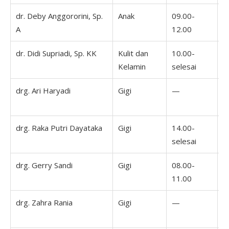
dr. Deby Anggororini, Sp.
Anak
09.00-
0
A
12.00
1
dr. Didi Supriadi, Sp. KK
Kulit dan
10.00-
Kelamin
selesai
drg. Ari Haryadi
Gigi
—
1
s
drg. Raka Putri Dayataka
Gigi
14.00-
selesai
drg. Gerry Sandi
Gigi
08.00-
0
11.00
1
drg. Zahra Rania
Gigi
—