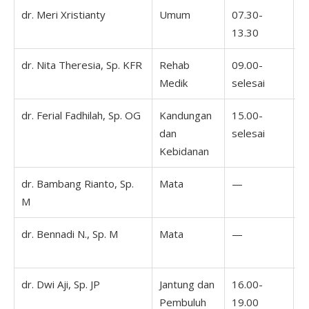
dr. Meri Xristianty
Umum
07.30-
0
13.30
1
dr. Nita Theresia, Sp. KFR
Rehab
09.00-
Medik
selesai
dr. Ferial Fadhilah, Sp. OG
Kandungan
15.00-
dan
selesai
Kebidanan
dr. Bambang Rianto, Sp.
Mata
—
1
M
1
dr. Bennadi N., Sp. M
Mata
—
dr. Dwi Aji, Sp. JP
Jantung dan
16.00-
1
Pembuluh
19.00
1