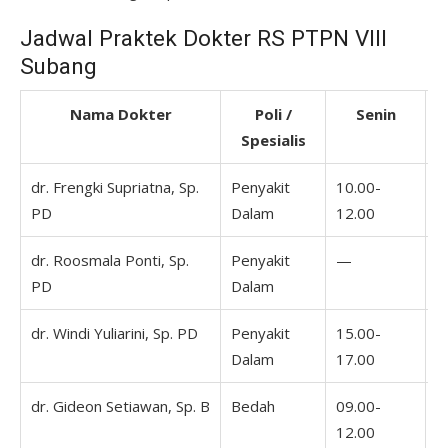
Jadwal Praktek Dokter RS PTPN VIII
Subang
Nama Dokter
Poli /
Senin
Spesialis
dr. Frengki Supriatna, Sp.
Penyakit
10.00-
PD
Dalam
12.00
dr. Roosmala Ponti, Sp.
Penyakit
—
1
PD
Dalam
1
dr. Windi Yuliarini, Sp. PD
Penyakit
15.00-
1
Dalam
17.00
1
dr. Gideon Setiawan, Sp. B
Bedah
09.00-
0
12.00
1