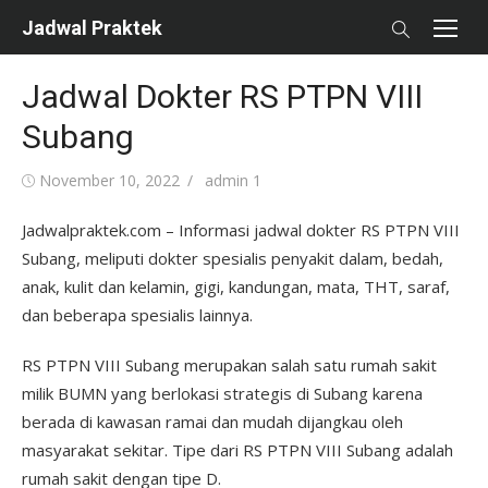
Skip
Jadwal Praktek
to
content
Jadwal Dokter RS PTPN VIII
Subang
Posted
Author
November 10, 2022
admin 1
on
Jadwalpraktek.com – Informasi jadwal dokter RS PTPN VIII
Subang, meliputi dokter spesialis penyakit dalam, bedah,
anak, kulit dan kelamin, gigi, kandungan, mata, THT, saraf,
dan beberapa spesialis lainnya.
RS PTPN VIII Subang merupakan salah satu rumah sakit
milik BUMN yang berlokasi strategis di Subang karena
berada di kawasan ramai dan mudah dijangkau oleh
masyarakat sekitar. Tipe dari RS PTPN VIII Subang adalah
rumah sakit dengan tipe D.