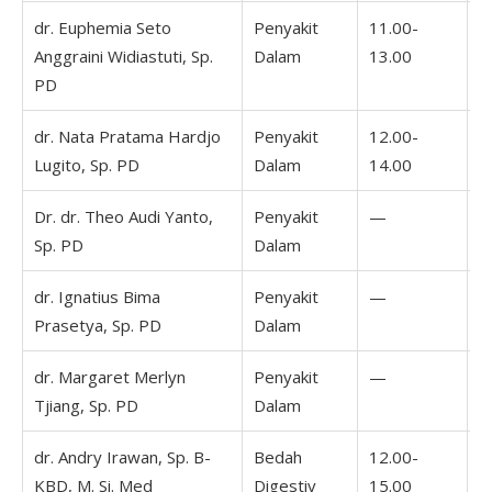
dr. Euphemia Seto
Penyakit
11.00-
Anggraini Widiastuti, Sp.
Dalam
13.00
PD
dr. Nata Pratama Hardjo
Penyakit
12.00-
Lugito, Sp. PD
Dalam
14.00
Dr. dr. Theo Audi Yanto,
Penyakit
—
Sp. PD
Dalam
dr. Ignatius Bima
Penyakit
—
1
Prasetya, Sp. PD
Dalam
1
dr. Margaret Merlyn
Penyakit
—
0
Tjiang, Sp. PD
Dalam
1
dr. Andry Irawan, Sp. B-
Bedah
12.00-
KBD, M. Si. Med
Digestiv
15.00