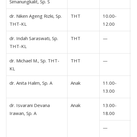
Simanungkalit, Sp. S
1
dr. Niken Ageng Rizki, Sp.
THT
10.00-
1
THT-KL
12.00
1
dr. Indah Saraswati, Sp.
THT
—
THT-KL
dr. Michael M., Sp. THT-
THT
—
KL
dr. Anita Halim, Sp. A
Anak
11.00-
13.00
dr. Isvarani Devana
Anak
13.00-
0
Irawan, Sp. A
18.00
1
—
1
1