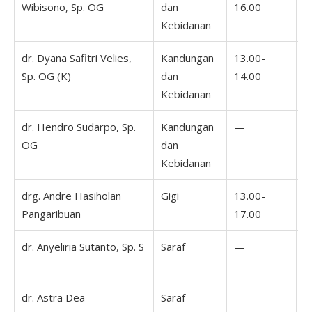
Wibisono, Sp. OG
dan
16.00
Kebidanan
dr. Dyana Safitri Velies,
Kandungan
13.00-
Sp. OG (K)
dan
14.00
Kebidanan
dr. Hendro Sudarpo, Sp.
Kandungan
—
OG
dan
Kebidanan
drg. Andre Hasiholan
Gigi
13.00-
0
Pangaribuan
17.00
1
dr. Anyeliria Sutanto, Sp. S
Saraf
—
dr. Astra Dea
Saraf
—
1