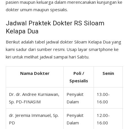
pasien maupun keluarga dalam merencanakan kunjungan ke
dokter umum maupun spesialis.
Jadwal Praktek Dokter RS Siloam
Kelapa Dua
Berikut adalah tabel jadwal dokter Siloam Kelapa Dua yang
kami sadur dari sumber resmi. Usap layar smartphone ke
kiri untuk melihat jadwal sampai hari Sabtu.
Nama Dokter
Poli /
Senin
Spesialis
Dr. dr. Andree Kurniawan,
Penyakit
13.00-
Sp. PD-FINASIM
Dalam
16.00
dr. Jeremia Immanuel, Sp.
Penyakit
12.00-
1
PD
Dalam
16.00
1