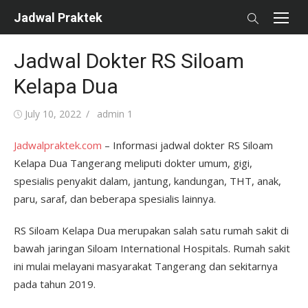
Skip
Jadwal Praktek
to
content
Jadwal Dokter RS Siloam
Kelapa Dua
Posted
Author
July 10, 2022
admin 1
on
Jadwalpraktek.com
– Informasi jadwal dokter RS Siloam
Kelapa Dua Tangerang meliputi dokter umum, gigi,
spesialis penyakit dalam, jantung, kandungan, THT, anak,
paru, saraf, dan beberapa spesialis lainnya.
RS Siloam Kelapa Dua merupakan salah satu rumah sakit di
bawah jaringan Siloam International Hospitals. Rumah sakit
ini mulai melayani masyarakat Tangerang dan sekitarnya
pada tahun 2019.