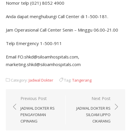
Nomor telp (021) 8052 4900
Anda dapat menghubungi Call Center di 1-500-181.
Jam Operasional Call Center Senin – Minggu 06.00-21.00
Telp Emergency 1-500-911
Email FO.shkd@siloamhospitals.com,
marketing.shkd@siloamhospitals.com
Category:
Jadwal Dokter
Tag:
Tangerang
Post
Previous Post
Next Post
navigation
JADWAL DOKTER RS
JADWAL DOKTER RS
PENGAYOMAN
SILOAM LIPPO
CIPINANG
CIKARANG